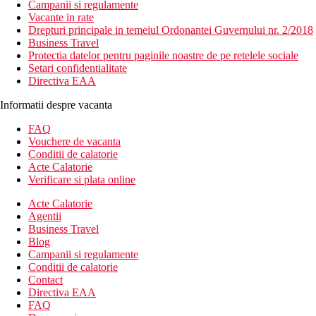
Campanii si regulamente
Vacante in rate
Drepturi principale in temeiul Ordonantei Guvernului nr. 2/2018
Business Travel
Protectia datelor pentru paginile noastre de pe retelele sociale
Setari confidentialitate
Directiva EAA
Informatii despre vacanta
FAQ
Vouchere de vacanta
Conditii de calatorie
Acte Calatorie
Verificare si plata online
Acte Calatorie
Agentii
Business Travel
Blog
Campanii si regulamente
Conditii de calatorie
Contact
Directiva EAA
FAQ