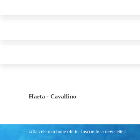
Harta -
Cavallino
Afla cele mai bune oferte. Inscrie-te la newsletter!