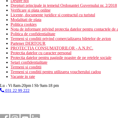
Despre noi
Drepturi principale in temeiul Ordonantei Guvernului nr. 2/2018
Verificare si plata online
Licente, documente juridice si contractul cu turistul
Modalitati de plata
Politica cookies
Nota de informare privind protectia datelor pentru contactele de a
Politica de confidentialitate
Termeni si conditii privind comercializarea biletelor de avion
Partener DERTOUR
PROTECTIA CONSUMATORILOR - A.N.P.C.
Protectia datelor cu caracter personal
Protectia datelor pentru paginile noastre de pe retelele sociale
Setari confidentialitate
Termeni si conditii
Termeni si conditii pentru utilizarea voucherului cadou
Vacante in rate
Lu - Vi 8am-20pm l Sb 9am-18 pm
031 22 99 222