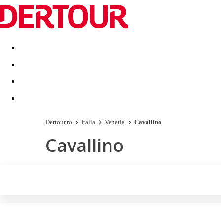
Destinatii
Vacanta perfecta
OFERTE DE NERATAT
Dertour.ro
Italia
Venetia
Cavallino
Cavallino