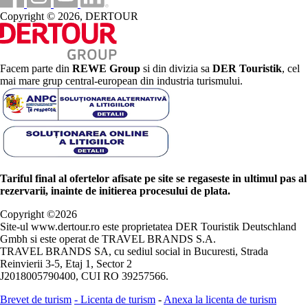
Copyright © 2026, DERTOUR
Facem parte din
REWE Group
si din divizia sa
DER Touristik
, cel
mai mare grup central-european din industria turismului.
Tariful final al ofertelor afisate pe site se regaseste in ultimul pas al
rezervarii, inainte de initierea procesului de plata.
Copyright ©
2026
Site-ul www.dertour.ro este proprietatea DER Touristik Deutschland
Gmbh si este operat de TRAVEL BRANDS S.A.
TRAVEL BRANDS SA, cu sediul social in Bucuresti, Strada
Reinvierii 3-5, Etaj 1, Sector 2
J2018005790400, CUI RO 39257566.
Brevet de turism
-
Licenta de turism
-
Anexa la licenta de turism