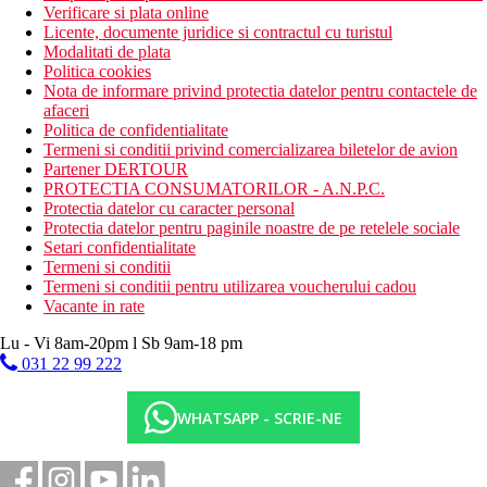
Verificare si plata online
Licente, documente juridice si contractul cu turistul
Modalitati de plata
Politica cookies
Nota de informare privind protectia datelor pentru contactele de
afaceri
Politica de confidentialitate
Termeni si conditii privind comercializarea biletelor de avion
Partener DERTOUR
PROTECTIA CONSUMATORILOR - A.N.P.C.
Protectia datelor cu caracter personal
Protectia datelor pentru paginile noastre de pe retelele sociale
Setari confidentialitate
Termeni si conditii
Termeni si conditii pentru utilizarea voucherului cadou
Vacante in rate
Lu - Vi 8am-20pm l Sb 9am-18 pm
031 22 99 222
WHATSAPP - SCRIE-NE