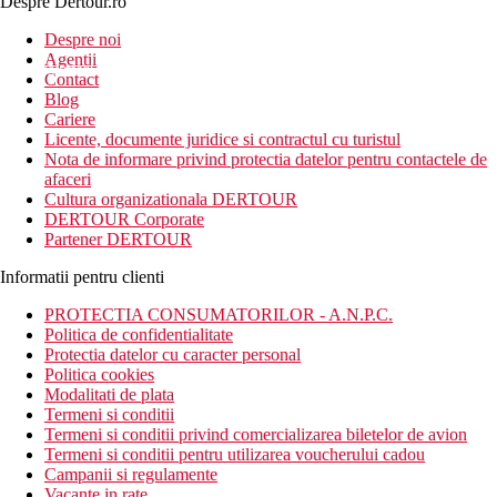
Despre Dertour.ro
Inscrie-te la
Despre noi
Agentii
newsletter!
Contact
Blog
Cariere
Licente, documente juridice si contractul cu turistul
Nota de informare privind protectia datelor pentru contactele de
afaceri
Cultura organizationala DERTOUR
DERTOUR Corporate
Partener DERTOUR
Informatii pentru clienti
PROTECTIA CONSUMATORILOR - A.N.P.C.
Politica de confidentialitate
Protectia datelor cu caracter personal
Politica cookies
Modalitati de plata
Termeni si conditii
Termeni si conditii privind comercializarea biletelor de avion
Termeni si conditii pentru utilizarea voucherului cadou
Campanii si regulamente
Vacante in rate