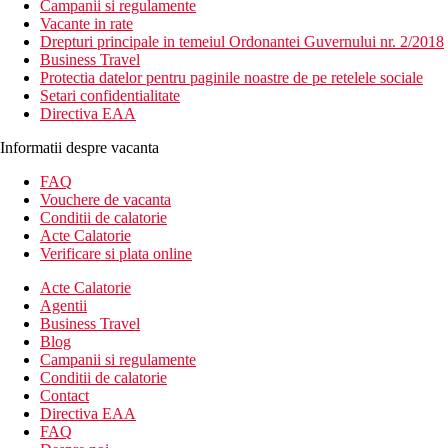
Campanii si regulamente
Vacante in rate
Drepturi principale in temeiul Ordonantei Guvernului nr. 2/2018
Business Travel
Protectia datelor pentru paginile noastre de pe retelele sociale
Setari confidentialitate
Directiva EAA
Informatii despre vacanta
FAQ
Vouchere de vacanta
Conditii de calatorie
Acte Calatorie
Verificare si plata online
Acte Calatorie
Agentii
Business Travel
Blog
Campanii si regulamente
Conditii de calatorie
Contact
Directiva EAA
FAQ