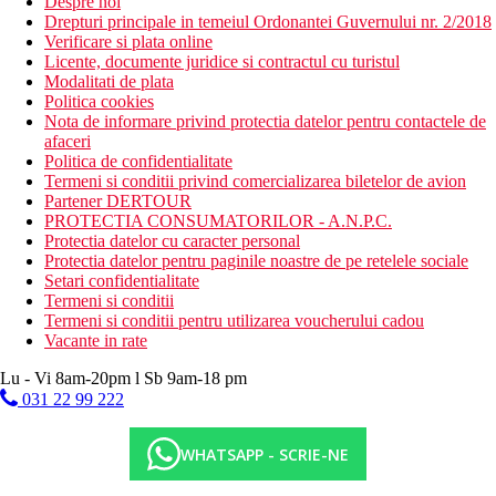
Despre noi
Drepturi principale in temeiul Ordonantei Guvernului nr. 2/2018
Verificare si plata online
Licente, documente juridice si contractul cu turistul
Modalitati de plata
Politica cookies
Nota de informare privind protectia datelor pentru contactele de
afaceri
Politica de confidentialitate
Termeni si conditii privind comercializarea biletelor de avion
Partener DERTOUR
PROTECTIA CONSUMATORILOR - A.N.P.C.
Protectia datelor cu caracter personal
Protectia datelor pentru paginile noastre de pe retelele sociale
Setari confidentialitate
Termeni si conditii
Termeni si conditii pentru utilizarea voucherului cadou
Vacante in rate
Lu - Vi 8am-20pm l Sb 9am-18 pm
031 22 99 222
WHATSAPP - SCRIE-NE