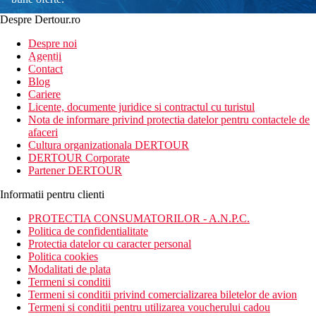
Despre Dertour.ro
Inscrie-te la
Despre noi
Agentii
newsletter!
Contact
Blog
Cariere
Licente, documente juridice si contractul cu turistul
Nota de informare privind protectia datelor pentru contactele de
afaceri
Cultura organizationala DERTOUR
DERTOUR Corporate
Partener DERTOUR
Informatii pentru clienti
PROTECTIA CONSUMATORILOR - A.N.P.C.
Politica de confidentialitate
Protectia datelor cu caracter personal
Politica cookies
Modalitati de plata
Termeni si conditii
Termeni si conditii privind comercializarea biletelor de avion
Termeni si conditii pentru utilizarea voucherului cadou