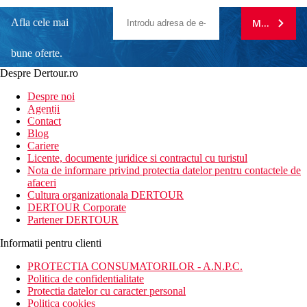
Afla cele mai
MA ABONE
bune oferte.
Despre Dertour.ro
Inscrie-te la
Despre noi
Agentii
newsletter!
Contact
Blog
Cariere
Licente, documente juridice si contractul cu turistul
Nota de informare privind protectia datelor pentru contactele de
afaceri
Cultura organizationala DERTOUR
DERTOUR Corporate
Partener DERTOUR
Informatii pentru clienti
PROTECTIA CONSUMATORILOR - A.N.P.C.
Politica de confidentialitate
Protectia datelor cu caracter personal
Politica cookies