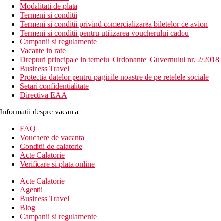
Modalitati de plata
Termeni si conditii
Termeni si conditii privind comercializarea biletelor de avion
Termeni si conditii pentru utilizarea voucherului cadou
Campanii si regulamente
Vacante in rate
Drepturi principale in temeiul Ordonantei Guvernului nr. 2/2018
Business Travel
Protectia datelor pentru paginile noastre de pe retelele sociale
Setari confidentialitate
Directiva EAA
Informatii despre vacanta
FAQ
Vouchere de vacanta
Conditii de calatorie
Acte Calatorie
Verificare si plata online
Acte Calatorie
Agentii
Business Travel
Blog
Campanii si regulamente