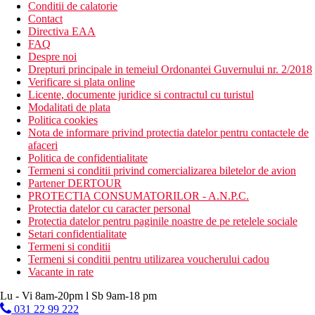
Conditii de calatorie
Contact
Directiva EAA
FAQ
Despre noi
Drepturi principale in temeiul Ordonantei Guvernului nr. 2/2018
Verificare si plata online
Licente, documente juridice si contractul cu turistul
Modalitati de plata
Politica cookies
Nota de informare privind protectia datelor pentru contactele de
afaceri
Politica de confidentialitate
Termeni si conditii privind comercializarea biletelor de avion
Partener DERTOUR
PROTECTIA CONSUMATORILOR - A.N.P.C.
Protectia datelor cu caracter personal
Protectia datelor pentru paginile noastre de pe retelele sociale
Setari confidentialitate
Termeni si conditii
Termeni si conditii pentru utilizarea voucherului cadou
Vacante in rate
Lu - Vi 8am-20pm l Sb 9am-18 pm
031 22 99 222