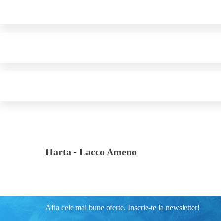
Harta -
Lacco Ameno
Afla cele mai bune oferte. Inscrie-te la newsletter!