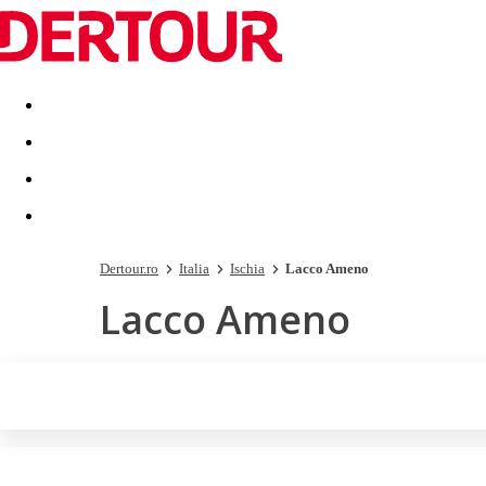
Destinatii
Vacanta perfecta
OFERTE DE NERATAT
Dertour.ro
Italia
Ischia
Lacco Ameno
Lacco Ameno