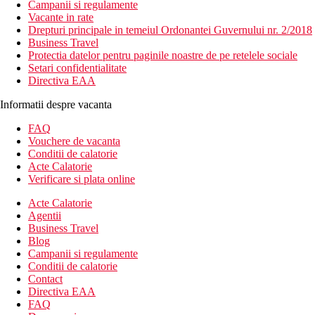
Campanii si regulamente
Vacante in rate
Drepturi principale in temeiul Ordonantei Guvernului nr. 2/2018
Business Travel
Protectia datelor pentru paginile noastre de pe retelele sociale
Setari confidentialitate
Directiva EAA
Informatii despre vacanta
FAQ
Vouchere de vacanta
Conditii de calatorie
Acte Calatorie
Verificare si plata online
Acte Calatorie
Agentii
Business Travel
Blog
Campanii si regulamente
Conditii de calatorie
Contact
Directiva EAA
FAQ