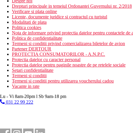
Despre noi
Drepturi principale in temeiul Ordonantei Guvernului nr. 2/2018
Verificare si plata online
Licente, documente juridice si contractul cu turistul
Modalitati de plata
Politica cookies
Nota de informare privind protectia datelor pentru contactele de a
Politica de confidentialitate
Termeni si conditii privind comercializarea biletelor de avion
Partener DERTOUR
PROTECTIA CONSUMATORILOR - A.N.P.C.
Protectia datelor cu caracter personal
Protectia datelor pentru paginile noastre de pe retelele sociale
Setari confidentialitate
Termeni si conditii
Termeni si conditii pentru utilizarea voucherului cadou
Vacante in rate
Lu - Vi 8am-20pm l Sb 9am-18 pm
031 22 99 222