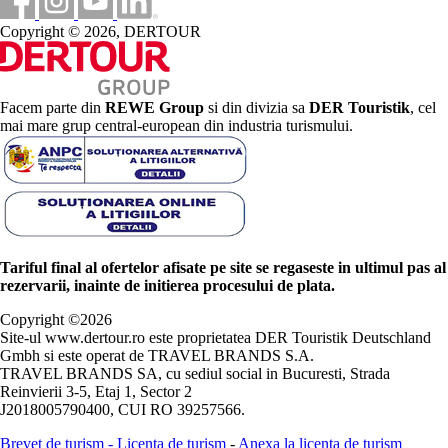
Copyright © 2026, DERTOUR
Facem parte din
REWE Group
si din divizia sa
DER Touristik
, cel
mai mare grup central-european din industria turismului.
Tariful final al ofertelor afisate pe site se regaseste in ultimul pas al
rezervarii, inainte de initierea procesului de plata.
Copyright ©
2026
Site-ul www.dertour.ro este proprietatea DER Touristik Deutschland
Gmbh si este operat de TRAVEL BRANDS S.A.
TRAVEL BRANDS SA, cu sediul social in Bucuresti, Strada
Reinvierii 3-5, Etaj 1, Sector 2
J2018005790400, CUI RO 39257566.
Brevet de turism
-
Licenta de turism
-
Anexa la licenta de turism