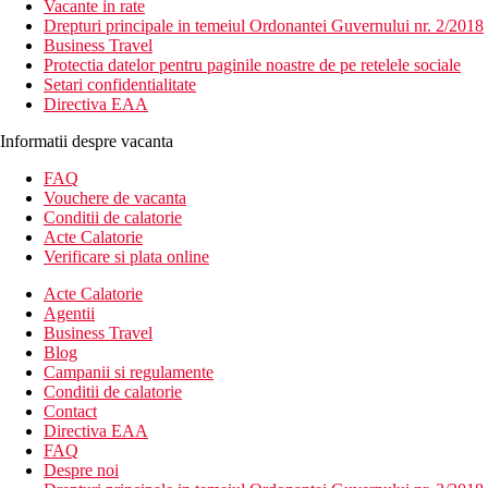
Vacante in rate
Drepturi principale in temeiul Ordonantei Guvernului nr. 2/2018
Business Travel
Protectia datelor pentru paginile noastre de pe retelele sociale
Setari confidentialitate
Directiva EAA
Informatii despre vacanta
FAQ
Vouchere de vacanta
Conditii de calatorie
Acte Calatorie
Verificare si plata online
Acte Calatorie
Agentii
Business Travel
Blog
Campanii si regulamente
Conditii de calatorie
Contact
Directiva EAA
FAQ
Despre noi