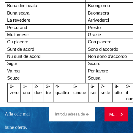
Buna dimineata
Buongiorno
Buna seara
Buonasera
La revedere
Arrivederci
Pe curand
Presto
Multumesc
Grazie
Cu placere
Con piacere
Sunt de acord
Sono d'accordo
Nu sunt de acord
Non sono d'accordo
Sigur
Sicuro
Va rog
Per favore
Scuze
Scusa
0-
1-
2-
3-
4-
5-
6-
7-
8-
9-
zero
uno
due
tre
quattro
cinque
sei
sette
otto
il
nu
Afla cele mai
MA ABONE
bune oferte.