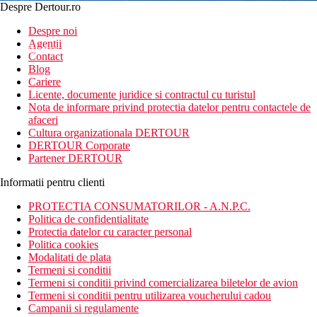
Despre Dertour.ro
Inscrie-te la
Despre noi
Agentii
newsletter!
Contact
Blog
Cariere
Licente, documente juridice si contractul cu turistul
Nota de informare privind protectia datelor pentru contactele de
afaceri
Cultura organizationala DERTOUR
DERTOUR Corporate
Partener DERTOUR
Informatii pentru clienti
PROTECTIA CONSUMATORILOR - A.N.P.C.
Politica de confidentialitate
Protectia datelor cu caracter personal
Politica cookies
Modalitati de plata
Termeni si conditii
Termeni si conditii privind comercializarea biletelor de avion
Termeni si conditii pentru utilizarea voucherului cadou
Campanii si regulamente