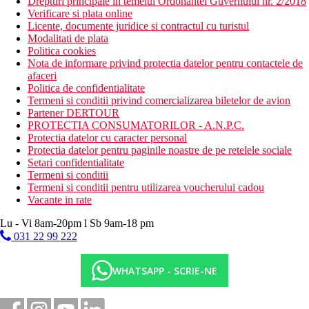
Drepturi principale in temeiul Ordonantei Guvernului nr. 2/2018
Verificare si plata online
Licente, documente juridice si contractul cu turistul
Modalitati de plata
Politica cookies
Nota de informare privind protectia datelor pentru contactele de
afaceri
Politica de confidentialitate
Termeni si conditii privind comercializarea biletelor de avion
Partener DERTOUR
PROTECTIA CONSUMATORILOR - A.N.P.C.
Protectia datelor cu caracter personal
Protectia datelor pentru paginile noastre de pe retelele sociale
Setari confidentialitate
Termeni si conditii
Termeni si conditii pentru utilizarea voucherului cadou
Vacante in rate
Lu - Vi 8am-20pm l Sb 9am-18 pm
031 22 99 222
WHATSAPP - SCRIE-NE