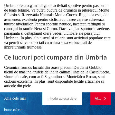
Umbria ofera o gama larga de activitati sportive pentru pasionatii
de toate felurile. Va puteti bucura de drumetii in pitorescul Monte
Subasio si Rezervatia Naturala Monte Cucco. Regiunea este, de
asemenea, excelenta pentru ciclism cu trasee care se adreseaza
tuturor nivelurilor. Pentru sporturi nautice, incercati raftingul si
canoajul in raurile Nera si Corno. Daca va plac sporturile aeriene,
parapanta si deltaplanul ofera vederi uluitoare ale peisajului
Umbrian. In plus, alpinismul si calaria sunt activitati populare care
va permit sa va conectati cu natura si sa va bucurati de
imprejurimile frumoase.
Ce lucruri poti cumpara din Umbria
Ceramica frumos lucrata din orase precum Deruta si Gubbio,
uleiul de masline, trufele de inalta calitate, linte de la Castelluccio,
vinurile locale, cum ar fi Sagrantino si Montefalco Rosso, sunt
cadouri excelente. In plus, sunt disponibile textile artizanale si
articole din piele.
Afla cele mai
MA ABONE
bune oferte.