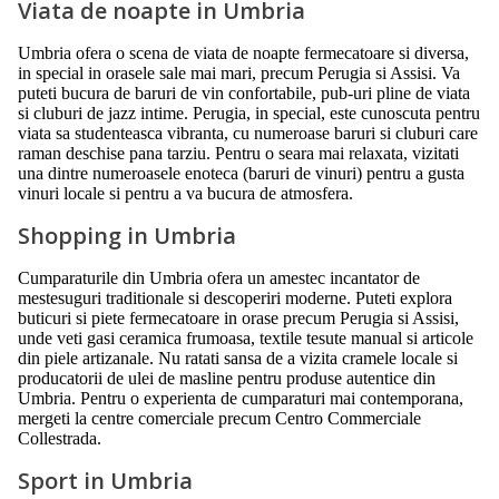
Viata de noapte in Umbria
Umbria ofera o scena de viata de noapte fermecatoare si diversa,
in special in orasele sale mai mari, precum Perugia si Assisi. Va
puteti bucura de baruri de vin confortabile, pub-uri pline de viata
si cluburi de jazz intime. Perugia, in special, este cunoscuta pentru
viata sa studenteasca vibranta, cu numeroase baruri si cluburi care
raman deschise pana tarziu. Pentru o seara mai relaxata, vizitati
una dintre numeroasele enoteca (baruri de vinuri) pentru a gusta
vinuri locale si pentru a va bucura de atmosfera.
Shopping in Umbria
Cumparaturile din Umbria ofera un amestec incantator de
mestesuguri traditionale si descoperiri moderne. Puteti explora
buticuri si piete fermecatoare in orase precum Perugia si Assisi,
unde veti gasi ceramica frumoasa, textile tesute manual si articole
din piele artizanale. Nu ratati sansa de a vizita cramele locale si
producatorii de ulei de masline pentru produse autentice din
Umbria. Pentru o experienta de cumparaturi mai contemporana,
mergeti la centre comerciale precum Centro Commerciale
Collestrada.
Sport in Umbria