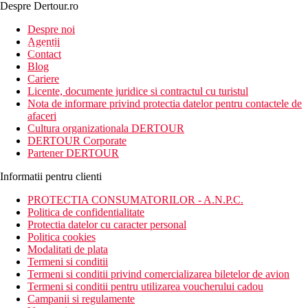
Despre Dertour.ro
Inscrie-te la
Despre noi
Agentii
newsletter!
Contact
Blog
Cariere
Licente, documente juridice si contractul cu turistul
Nota de informare privind protectia datelor pentru contactele de
afaceri
Cultura organizationala DERTOUR
DERTOUR Corporate
Partener DERTOUR
Informatii pentru clienti
PROTECTIA CONSUMATORILOR - A.N.P.C.
Politica de confidentialitate
Protectia datelor cu caracter personal
Politica cookies
Modalitati de plata
Termeni si conditii
Termeni si conditii privind comercializarea biletelor de avion
Termeni si conditii pentru utilizarea voucherului cadou
Campanii si regulamente