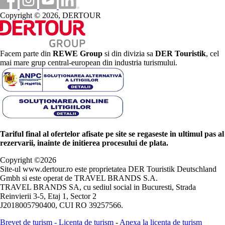
Copyright © 2026, DERTOUR
Facem parte din
REWE Group
si din divizia sa
DER Touristik
, cel
mai mare grup central-european din industria turismului.
Tariful final al ofertelor afisate pe site se regaseste in ultimul pas al
rezervarii, inainte de initierea procesului de plata.
Copyright ©
2026
Site-ul www.dertour.ro este proprietatea DER Touristik Deutschland
Gmbh si este operat de TRAVEL BRANDS S.A.
TRAVEL BRANDS SA, cu sediul social in Bucuresti, Strada
Reinvierii 3-5, Etaj 1, Sector 2
J2018005790400, CUI RO 39257566.
Brevet de turism
-
Licenta de turism
-
Anexa la licenta de turism