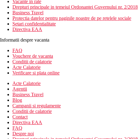
Vacante in rate
Drepturi principale in temeiul Ordonantei Guvernului nr. 2/2018
Business Travel
Protectia datelor pentru paginile noastre de pe retelele sociale
Setari confidentialitate
Directiva EAA
Informatii despre vacanta
FAQ
Vouchere de vacanta
Conditii de calatorie
Acte Calatorie
Verificare si plata online
Acte Calatorie
Agentii
Business Travel
Blog
Campanii si regulamente
Conditii de calatorie
Contact
Directiva EAA
FAQ
Despre noi