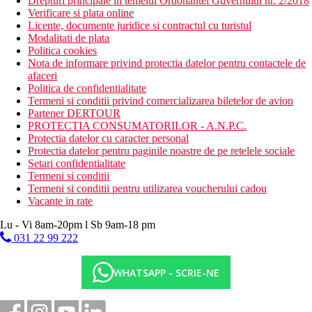
Drepturi principale in temeiul Ordonantei Guvernului nr. 2/2018
Verificare si plata online
Licente, documente juridice si contractul cu turistul
Modalitati de plata
Politica cookies
Nota de informare privind protectia datelor pentru contactele de
afaceri
Politica de confidentialitate
Termeni si conditii privind comercializarea biletelor de avion
Partener DERTOUR
PROTECTIA CONSUMATORILOR - A.N.P.C.
Protectia datelor cu caracter personal
Protectia datelor pentru paginile noastre de pe retelele sociale
Setari confidentialitate
Termeni si conditii
Termeni si conditii pentru utilizarea voucherului cadou
Vacante in rate
Lu - Vi 8am-20pm l Sb 9am-18 pm
031 22 99 222
WHATSAPP - SCRIE-NE