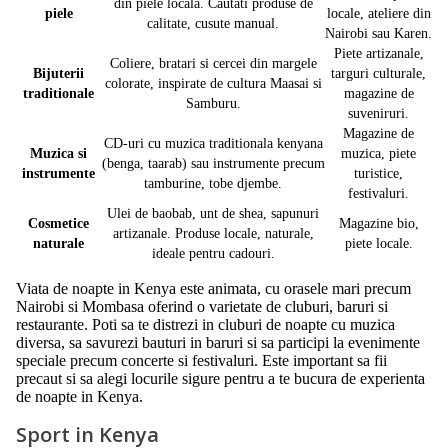
din piele locala. Cautati produse de
piele
locale, ateliere din
calitate, cusute manual.
Nairobi sau Karen.
Piete artizanale,
Coliere, bratari si cercei din margele
Bijuterii
targuri culturale,
colorate, inspirate de cultura Maasai si
traditionale
magazine de
Samburu.
suveniruri.
Magazine de
CD-uri cu muzica traditionala kenyana
Muzica si
muzica, piete
(benga, taarab) sau instrumente precum
instrumente
turistice,
tamburine, tobe djembe.
festivaluri.
Ulei de baobab, unt de shea, sapunuri
Cosmetice
Magazine bio,
artizanale. Produse locale, naturale,
naturale
piete locale.
ideale pentru cadouri.
Viata de noapte in Kenya este animata, cu orasele mari precum
Nairobi si Mombasa oferind o varietate de cluburi, baruri si
restaurante. Poti sa te distrezi in cluburi de noapte cu muzica
diversa, sa savurezi bauturi in baruri si sa participi la evenimente
speciale precum concerte si festivaluri. Este important sa fii
precaut si sa alegi locurile sigure pentru a te bucura de experienta
de noapte in Kenya.
Sport in Kenya