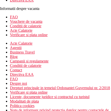
Directiva EAA
Informatii despre vacanta
FAQ
Vouchere de vacanta
Conditii de calatorie
Acte Calatorie
Verificare si plata online
Acte Calatorie
Agentii
Business Travel
Blog
Campanii si regulamente
Conditii de calatorie
Contact
Directiva EAA
FAQ
Despre noi
Drepturi principale in temeiul Ordonantei Guvernului nr. 2/2018
Verificare si plata online
Licente, documente juridice si contractul cu turistul
Modalitati de plata
Politica cookies
Nota de informare privind protectia datelor pentru contactele de