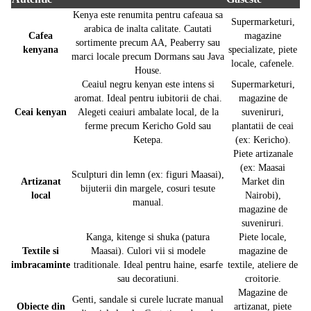
Kenya este renumita pentru cafeaua sa
Supermarketuri,
arabica de inalta calitate. Cautati
Cafea
magazine
sortimente precum AA, Peaberry sau
kenyana
specializate, piete
marci locale precum Dormans sau Java
locale, cafenele.
House.
Ceaiul negru kenyan este intens si
Supermarketuri,
aromat. Ideal pentru iubitorii de chai.
magazine de
Ceai kenyan
Alegeti ceaiuri ambalate local, de la
suveniruri,
ferme precum Kericho Gold sau
plantatii de ceai
Ketepa.
(ex: Kericho).
Piete artizanale
(ex: Maasai
Sculpturi din lemn (ex: figuri Maasai),
Artizanat
Market din
bijuterii din margele, cosuri tesute
local
Nairobi),
manual.
magazine de
suveniruri.
Kanga, kitenge si shuka (patura
Piete locale,
Textile si
Maasai). Culori vii si modele
magazine de
imbracaminte
traditionale. Ideal pentru haine, esarfe
textile, ateliere de
sau decoratiuni.
croitorie.
Magazine de
Genti, sandale si curele lucrate manual
Obiecte din
artizanat, piete