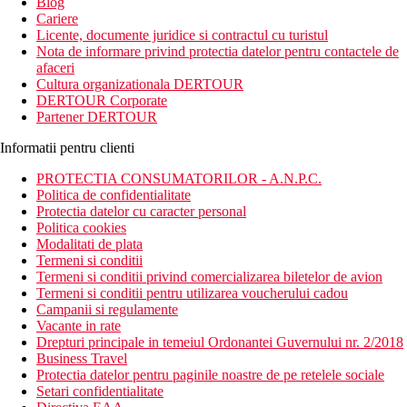
Blog
Cariere
Licente, documente juridice si contractul cu turistul
Nota de informare privind protectia datelor pentru contactele de
afaceri
Cultura organizationala DERTOUR
DERTOUR Corporate
Partener DERTOUR
Informatii pentru clienti
PROTECTIA CONSUMATORILOR - A.N.P.C.
Politica de confidentialitate
Protectia datelor cu caracter personal
Politica cookies
Modalitati de plata
Termeni si conditii
Termeni si conditii privind comercializarea biletelor de avion
Termeni si conditii pentru utilizarea voucherului cadou
Campanii si regulamente
Vacante in rate
Drepturi principale in temeiul Ordonantei Guvernului nr. 2/2018
Business Travel
Protectia datelor pentru paginile noastre de pe retelele sociale
Setari confidentialitate