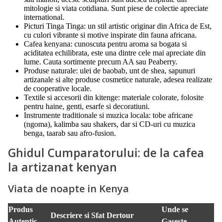
mitologie si viata cotidiana. Sunt piese de colectie apreciate
international.
Picturi Tinga Tinga: un stil artistic originar din Africa de Est,
cu culori vibrante si motive inspirate din fauna africana.
Cafea kenyana: cunoscuta pentru aroma sa bogata si
aciditatea echilibrata, este una dintre cele mai apreciate din
lume. Cauta sortimente precum AA sau Peaberry.
Produse naturale: ulei de baobab, unt de shea, sapunuri
artizanale si alte produse cosmetice naturale, adesea realizate
de cooperative locale.
Textile si accesorii din kitenge: materiale colorate, folosite
pentru haine, genti, esarfe si decoratiuni.
Instrumente traditionale si muzica locala: tobe africane
(ngoma), kalimba sau shakers, dar si CD-uri cu muzica
benga, taarab sau afro-fusion.
Ghidul Cumparatorului: de la cafea
la artizanat kenyan
Viata de noapte in Kenya
Produs
Unde se
Descriere si Sfat Dertour
Autentic
Gaseste