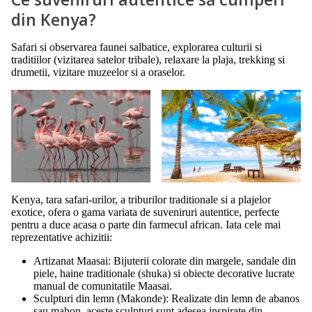
din Kenya?
Safari si observarea faunei salbatice, explorarea culturii si
traditiilor (vizitarea satelor tribale), relaxare la plaja, trekking si
drumetii, vizitare muzeelor si a oraselor.
Kenya, tara safari-urilor, a triburilor traditionale si a plajelor
exotice, ofera o gama variata de suveniruri autentice, perfecte
pentru a duce acasa o parte din farmecul african. Iata cele mai
reprezentative achizitii:
Artizanat Maasai: Bijuterii colorate din margele, sandale din
piele, haine traditionale (shuka) si obiecte decorative lucrate
manual de comunitatile Maasai.
Sculpturi din lemn (Makonde): Realizate din lemn de abanos
sau mahon, aceste sculpturi sunt adesea inspirate din