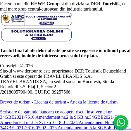
Facem parte din
REWE Group
si din divizia sa
DER Touristik
, cel
mai mare grup central-european din industria turismului.
Tariful final al ofertelor afisate pe site se regaseste in ultimul pas al
rezervarii, inainte de initierea procesului de plata.
Copyright ©
2026
Site-ul www.dertour.ro este proprietatea DER Touristik Deutschland
Gmbh si este operat de TRAVEL BRANDS S.A.
TRAVEL BRANDS SA, cu sediul social in Bucuresti, Strada
Reinvierii 3-5, Etaj 1, Sector 2
J2018005790400, CUI RO 39257566.
Brevet de turism
-
Licenta de turism
-
Anexa la licenta de turism
Scrisoare de garantie bancara ce acopera riscul insolventei nr.
34GBE2021-7616
Amendament nr.2 la SGB nr.34GBE2021-7616
Amendament nr 3 la SG 7616 18.01.2024
Amendament Nr. 4 -
34GBE2021-7616 05.02.2025
Amendament nr. 5 la SGB 4GBE2021-