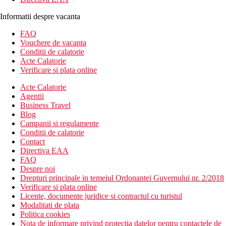
Informatii despre vacanta
FAQ
Vouchere de vacanta
Conditii de calatorie
Acte Calatorie
Verificare si plata online
Acte Calatorie
Agentii
Business Travel
Blog
Campanii si regulamente
Conditii de calatorie
Contact
Directiva EAA
FAQ
Despre noi
Drepturi principale in temeiul Ordonantei Guvernului nr. 2/2018
Verificare si plata online
Licente, documente juridice si contractul cu turistul
Modalitati de plata
Politica cookies
Nota de informare privind protectia datelor pentru contactele de