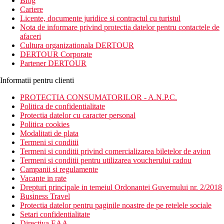
Blog
Cariere
Licente, documente juridice si contractul cu turistul
Nota de informare privind protectia datelor pentru contactele de
afaceri
Cultura organizationala DERTOUR
DERTOUR Corporate
Partener DERTOUR
Informatii pentru clienti
PROTECTIA CONSUMATORILOR - A.N.P.C.
Politica de confidentialitate
Protectia datelor cu caracter personal
Politica cookies
Modalitati de plata
Termeni si conditii
Termeni si conditii privind comercializarea biletelor de avion
Termeni si conditii pentru utilizarea voucherului cadou
Campanii si regulamente
Vacante in rate
Drepturi principale in temeiul Ordonantei Guvernului nr. 2/2018
Business Travel
Protectia datelor pentru paginile noastre de pe retelele sociale
Setari confidentialitate
Directiva EAA