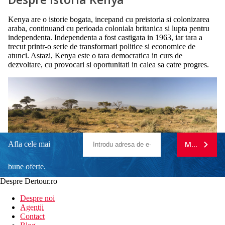
Kenya are o istorie bogata, incepand cu preistoria si colonizarea
araba, continuand cu perioada coloniala britanica si lupta pentru
independenta. Independenta a fost castigata in 1963, iar tara a
trecut printr-o serie de transformari politice si economice de
atunci. Astazi, Kenya este o tara democratica in curs de
dezvoltare, cu provocari si oportunitati in calea sa catre progres.
Afla cele mai
MA ABONE
bune oferte.
Despre Dertour.ro
Inscrie-te la
Despre noi
Agentii
newsletter!
Contact