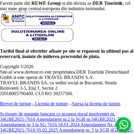
Facem parte din
REWE Group
si din divizia sa
DER Touristik
, cel
mai mare grup central-european din industria turismului.
Tariful final al ofertelor afisate pe site se regaseste in ultimul pas al
rezervarii, inainte de initierea procesului de plata.
Copyright ©
2026
Site-ul www.dertour.ro este proprietatea DER Touristik Deutschland
Gmbh si este operat de TRAVEL BRANDS S.A.
TRAVEL BRANDS SA, cu sediul social in Bucuresti, Strada
Reinvierii 3-5, Etaj 1, Sector 2
J2018005790400, CUI RO 39257566.
Brevet de turism
-
Licenta de turism
-
Anexa la licenta de turism
Scrisoare de garantie bancara ce acopera riscul insolventei nr.
34GBE2021-7616
Amendament nr.2 la SGB nr.34GBE2021-7616
Amendament nr 3 la SG 7616 18.01.2024
Amendament Nr. 4 -
34GBE2021-7616 05.02.2025
Amendament nr. 5 la SGB 4GBE2021-