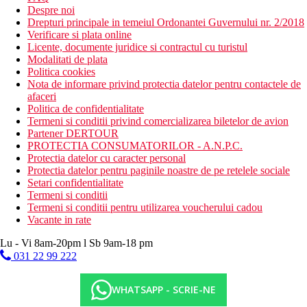
Despre noi
Drepturi principale in temeiul Ordonantei Guvernului nr. 2/2018
Verificare si plata online
Licente, documente juridice si contractul cu turistul
Modalitati de plata
Politica cookies
Nota de informare privind protectia datelor pentru contactele de
afaceri
Politica de confidentialitate
Termeni si conditii privind comercializarea biletelor de avion
Partener DERTOUR
PROTECTIA CONSUMATORILOR - A.N.P.C.
Protectia datelor cu caracter personal
Protectia datelor pentru paginile noastre de pe retelele sociale
Setari confidentialitate
Termeni si conditii
Termeni si conditii pentru utilizarea voucherului cadou
Vacante in rate
Lu - Vi 8am-20pm l Sb 9am-18 pm
031 22 99 222
WHATSAPP - SCRIE-NE