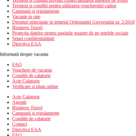
Termeni si conditii privind comercializarea biletelor de avion
Termeni si conditii pentru utilizarea voucherului cadou
Campanii si regulamente
Vacante in rate
Drepturi principale in temeiul Ordonantei Guvernului nr. 2/2018
Business Travel
Protectia datelor pentru paginile noastre de pe retelele sociale
Setari confidentialitate
Directiva EAA
Informatii despre vacanta
FAQ
Vouchere de vacanta
Conditii de calatorie
Acte Calatorie
Verificare si plata online
Acte Calatorie
Agentii
Business Travel
Campanii si regulamente
Conditii de calatorie
Contact
Directiva EAA
FAQ