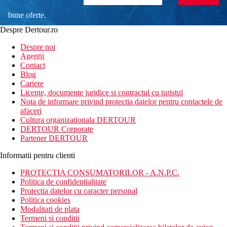
bune oferte.
Despre Dertour.ro
Inscrie-te la
Despre noi
Agentii
newsletter!
Contact
Blog
Cariere
Licente, documente juridice si contractul cu turistul
Nota de informare privind protectia datelor pentru contactele de
afaceri
Cultura organizationala DERTOUR
DERTOUR Corporate
Partener DERTOUR
Informatii pentru clienti
PROTECTIA CONSUMATORILOR - A.N.P.C.
Politica de confidentialitate
Protectia datelor cu caracter personal
Politica cookies
Modalitati de plata
Termeni si conditii