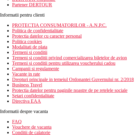
Partener DERTOUR
Informatii pentru clienti
PROTECTIA CONSUMATORILOR - A.N.P.C.
Politica de confidentialitate
Protectia datelor cu caracter personal
Politica cookies
Modalitati de plata
Termeni si conditii
Termeni si conditii privind comercializarea biletelor de avion
Termeni si conditii pentru utilizarea voucherului cadou
Campanii si regulamente
Vacante in rate
Drepturi principale in temeiul Ordonantei Guvernului nr. 2/2018
Business Travel
Protectia datelor pentru paginile noastre de pe retelele sociale
Setari confidentialitate
Directiva EAA
Informatii despre vacanta
FAQ
Vouchere de vacanta
Conditii de calatorie