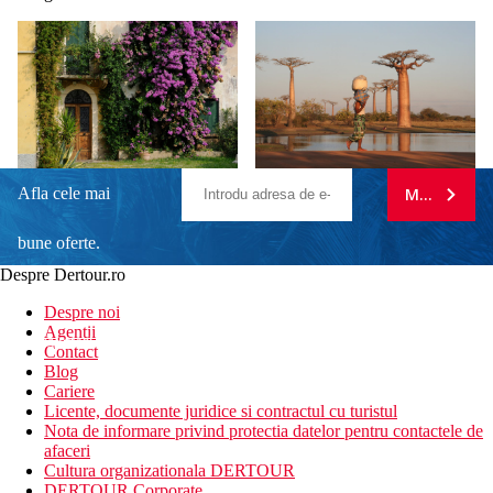
Afla cele mai
MA ABONE
bune oferte.
Despre Dertour.ro
Inscrie-te la
Despre noi
Agentii
newsletter!
Contact
Blog
Cariere
Licente, documente juridice si contractul cu turistul
Nota de informare privind protectia datelor pentru contactele de
afaceri
Cultura organizationala DERTOUR
DERTOUR Corporate