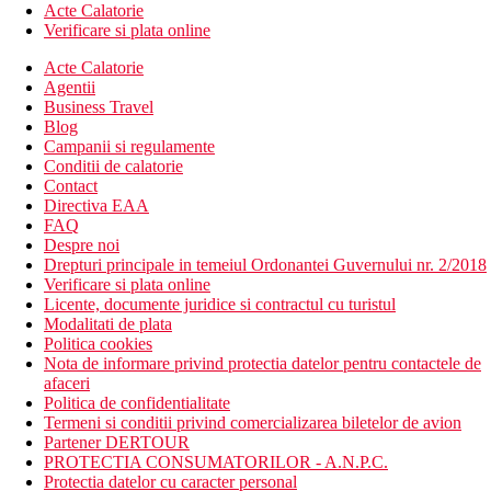
Acte Calatorie
Verificare si plata online
Acte Calatorie
Agentii
Business Travel
Blog
Campanii si regulamente
Conditii de calatorie
Contact
Directiva EAA
FAQ
Despre noi
Drepturi principale in temeiul Ordonantei Guvernului nr. 2/2018
Verificare si plata online
Licente, documente juridice si contractul cu turistul
Modalitati de plata
Politica cookies
Nota de informare privind protectia datelor pentru contactele de
afaceri
Politica de confidentialitate
Termeni si conditii privind comercializarea biletelor de avion
Partener DERTOUR
PROTECTIA CONSUMATORILOR - A.N.P.C.
Protectia datelor cu caracter personal