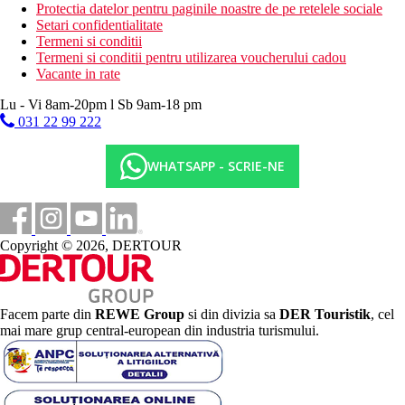
Protectia datelor pentru paginile noastre de pe retelele sociale
Setari confidentialitate
Termeni si conditii
Termeni si conditii pentru utilizarea voucherului cadou
Vacante in rate
Lu - Vi 8am-20pm l Sb 9am-18 pm
031 22 99 222
WHATSAPP - SCRIE-NE
Copyright © 2026, DERTOUR
Facem parte din
REWE Group
si din divizia sa
DER Touristik
, cel
mai mare grup central-european din industria turismului.