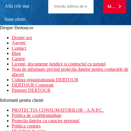
Afla cele mai
MA ABONE
bune oferte.
Despre Dertour.ro
Inscrie-te la
Despre noi
Agentii
newsletter!
Contact
Blog
Cariere
Licente, documente juridice si contractul cu turistul
Nota de informare privind protectia datelor pentru contactele de
afaceri
Cultura organizationala DERTOUR
DERTOUR Corporate
Partener DERTOUR
Informatii pentru clienti
PROTECTIA CONSUMATORILOR - A.N.P.C.
Politica de confidentialitate
Protectia datelor cu caracter personal
Politica cookies