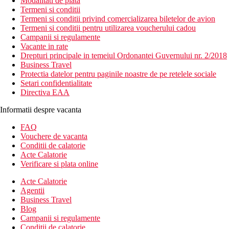
Modalitati de plata
Termeni si conditii
Termeni si conditii privind comercializarea biletelor de avion
Termeni si conditii pentru utilizarea voucherului cadou
Campanii si regulamente
Vacante in rate
Drepturi principale in temeiul Ordonantei Guvernului nr. 2/2018
Business Travel
Protectia datelor pentru paginile noastre de pe retelele sociale
Setari confidentialitate
Directiva EAA
Informatii despre vacanta
FAQ
Vouchere de vacanta
Conditii de calatorie
Acte Calatorie
Verificare si plata online
Acte Calatorie
Agentii
Business Travel
Blog
Campanii si regulamente
Conditii de calatorie