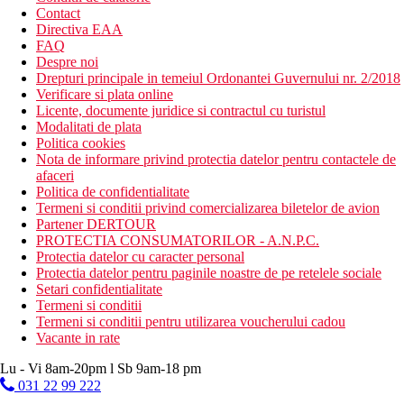
Contact
Directiva EAA
FAQ
Despre noi
Drepturi principale in temeiul Ordonantei Guvernului nr. 2/2018
Verificare si plata online
Licente, documente juridice si contractul cu turistul
Modalitati de plata
Politica cookies
Nota de informare privind protectia datelor pentru contactele de
afaceri
Politica de confidentialitate
Termeni si conditii privind comercializarea biletelor de avion
Partener DERTOUR
PROTECTIA CONSUMATORILOR - A.N.P.C.
Protectia datelor cu caracter personal
Protectia datelor pentru paginile noastre de pe retelele sociale
Setari confidentialitate
Termeni si conditii
Termeni si conditii pentru utilizarea voucherului cadou
Vacante in rate
Lu - Vi 8am-20pm l Sb 9am-18 pm
031 22 99 222