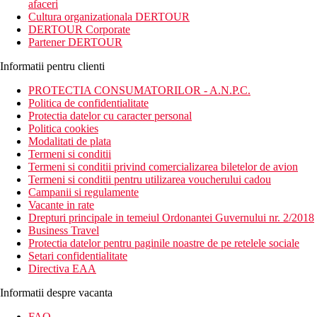
afaceri
Cultura organizationala DERTOUR
DERTOUR Corporate
Partener DERTOUR
Informatii pentru clienti
PROTECTIA CONSUMATORILOR - A.N.P.C.
Politica de confidentialitate
Protectia datelor cu caracter personal
Politica cookies
Modalitati de plata
Termeni si conditii
Termeni si conditii privind comercializarea biletelor de avion
Termeni si conditii pentru utilizarea voucherului cadou
Campanii si regulamente
Vacante in rate
Drepturi principale in temeiul Ordonantei Guvernului nr. 2/2018
Business Travel
Protectia datelor pentru paginile noastre de pe retelele sociale
Setari confidentialitate
Directiva EAA
Informatii despre vacanta
FAQ