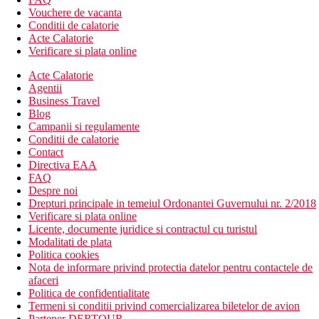
Vouchere de vacanta
Conditii de calatorie
Acte Calatorie
Verificare si plata online
Acte Calatorie
Agentii
Business Travel
Blog
Campanii si regulamente
Conditii de calatorie
Contact
Directiva EAA
FAQ
Despre noi
Drepturi principale in temeiul Ordonantei Guvernului nr. 2/2018
Verificare si plata online
Licente, documente juridice si contractul cu turistul
Modalitati de plata
Politica cookies
Nota de informare privind protectia datelor pentru contactele de
afaceri
Politica de confidentialitate
Termeni si conditii privind comercializarea biletelor de avion
Partener DERTOUR