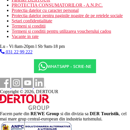
PROTECTIA CONSUMATORILOR - A.N.P.C.
Protectia datelor cu caracter personal
Protectia datelor pentru paginile noastre de pe retelele sociale
Setari confidentialitate
Termeni si conditii
Termeni si conditii pentru utilizarea voucherului cadou
Vacante in rate
Lu - Vi 8am-20pm l Sb 9am-18 pm
031 22 99 222
WHATSAPP - SCRIE-NE
Copyright © 2026, DERTOUR
Facem parte din
REWE Group
si din divizia sa
DER Touristik
, cel
mai mare grup central-european din industria turismului.