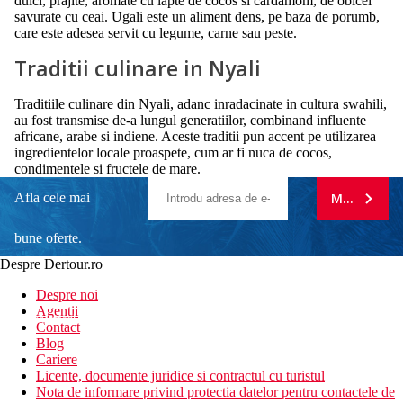
dulci, prajite, aromate cu lapte de cocos si cardamom, de obicei
savurate cu ceai. Ugali este un aliment dens, pe baza de porumb,
care este adesea servit cu legume, carne sau peste.
Traditii culinare in Nyali
Traditiile culinare din Nyali, adanc inradacinate in cultura swahili,
au fost transmise de-a lungul generatiilor, combinand influente
africane, arabe si indiene. Aceste traditii pun accent pe utilizarea
ingredientelor locale proaspete, cum ar fi nuca de cocos,
condimentele si fructele de mare.
Afla cele mai
MA ABONE
bune oferte.
Despre Dertour.ro
Inscrie-te la
Despre noi
Agentii
newsletter!
Contact
Blog
Cariere
Licente, documente juridice si contractul cu turistul
Nota de informare privind protectia datelor pentru contactele de