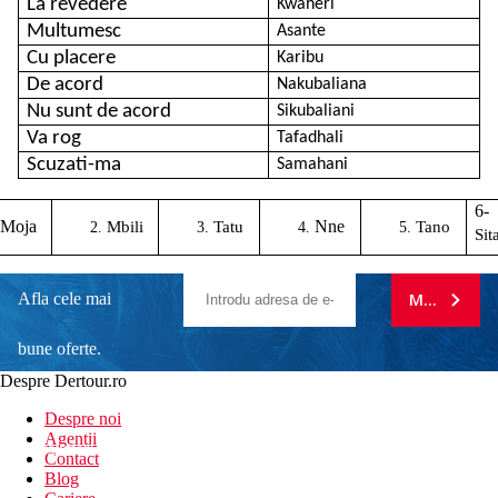
La revedere
Kwaheri
Multumesc
Asante
Cu placere
Karibu
De acord
Nakubaliana
Nu sunt de acord
Sikubaliani
Va rog
Tafadhali
Scuzati-ma
Samahani
6-
Moja
Nne
Mbili
Tatu
Tano
Sit
Afla cele mai
MA ABONE
bune oferte.
Despre Dertour.ro
Inscrie-te la
Despre noi
Agentii
newsletter!
Contact
Blog