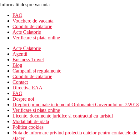
Informatii despre vacanta
FAQ
Vouchere de vacanta
Conditii de calatorie
Acte Calatorie
Verificare si plata online
Acte Calatorie
Agentii
Business Travel
Blog
Campanii si regulamente
Conditii de calatorie
Contact
Directiva EAA
FAQ
Despre noi
Drepturi principale in temeiul Ordonantei Guvernului nr. 2/2018
Verificare si plata online
Licente, documente juridice si contractul cu turistul
Modalitati de plata
Politica cookies
Nota de informare privind protectia datelor pentru contactele de
afaceri