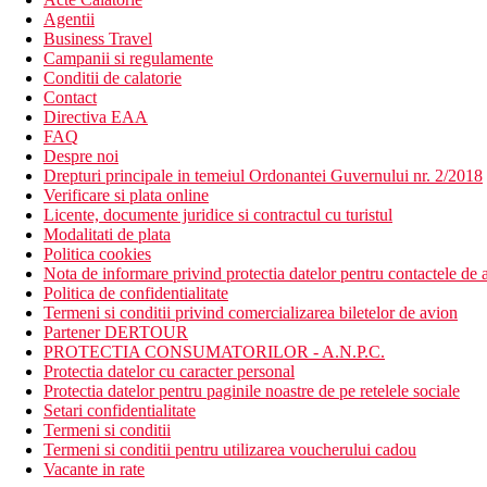
Agentii
Business Travel
Campanii si regulamente
Conditii de calatorie
Contact
Directiva EAA
FAQ
Despre noi
Drepturi principale in temeiul Ordonantei Guvernului nr. 2/2018
Verificare si plata online
Licente, documente juridice si contractul cu turistul
Modalitati de plata
Politica cookies
Nota de informare privind protectia datelor pentru contactele de a
Politica de confidentialitate
Termeni si conditii privind comercializarea biletelor de avion
Partener DERTOUR
PROTECTIA CONSUMATORILOR - A.N.P.C.
Protectia datelor cu caracter personal
Protectia datelor pentru paginile noastre de pe retelele sociale
Setari confidentialitate
Termeni si conditii
Termeni si conditii pentru utilizarea voucherului cadou
Vacante in rate