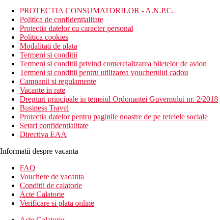
PROTECTIA CONSUMATORILOR - A.N.P.C.
Politica de confidentialitate
Protectia datelor cu caracter personal
Politica cookies
Modalitati de plata
Termeni si conditii
Termeni si conditii privind comercializarea biletelor de avion
Termeni si conditii pentru utilizarea voucherului cadou
Campanii si regulamente
Vacante in rate
Drepturi principale in temeiul Ordonantei Guvernului nr. 2/2018
Business Travel
Protectia datelor pentru paginile noastre de pe retelele sociale
Setari confidentialitate
Directiva EAA
Informatii despre vacanta
FAQ
Vouchere de vacanta
Conditii de calatorie
Acte Calatorie
Verificare si plata online
Acte Calatorie