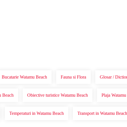
Voucher Cadou
Agentii
Bucatarie Watamu Beach
Fauna si Flora
Glosar / Dicti
mu Beach
Obiective turistice Watamu Beach
Plaja Watamu
Temperaturi in Watamu Beach
Transport in Watamu Beac