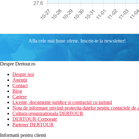
Afla cele mai bune oferte. Inscrie-te la newsletter!
Despre Dertour.ro
Despre noi
Agentii
Contact
Blog
Cariere
Licente, documente juridice si contractul cu turistul
Nota de informare privind protectia datelor pentru contactele de a
Cultura organizationala DERTOUR
DERTOUR Corporate
Partener DERTOUR
Informatii pentru clienti