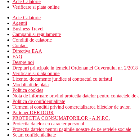
Acte Calatorie
Verificare si plata online
Acte Calatorie
Agentii
Business Travel
Campanii si regulamente
Conditii de calatorie
Contact
Directiva EAA
FAQ
Despre noi
Drepturi principale in temeiul Ordonantei Guvernului nr. 2/2018
Verificare si plata online
Licente, documente juridice si contractul cu turistul
Modalitati de plata
Politica cookies
Nota de informare privind protectia datelor pentru contactele de a
Politica de confidentialitate
Termeni si conditii privind comercializarea biletelor de avion
Partener DERTOUR
PROTECTIA CONSUMATORILOR - A.N.P.C.
Protectia datelor cu caracter personal
Protectia datelor pentru paginile noastre de pe retelele sociale
Setari confidentialitate