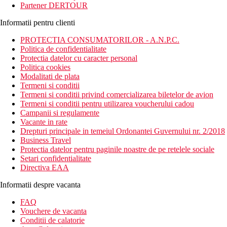
Partener DERTOUR
Informatii pentru clienti
PROTECTIA CONSUMATORILOR - A.N.P.C.
Politica de confidentialitate
Protectia datelor cu caracter personal
Politica cookies
Modalitati de plata
Termeni si conditii
Termeni si conditii privind comercializarea biletelor de avion
Termeni si conditii pentru utilizarea voucherului cadou
Campanii si regulamente
Vacante in rate
Drepturi principale in temeiul Ordonantei Guvernului nr. 2/2018
Business Travel
Protectia datelor pentru paginile noastre de pe retelele sociale
Setari confidentialitate
Directiva EAA
Informatii despre vacanta
FAQ
Vouchere de vacanta
Conditii de calatorie