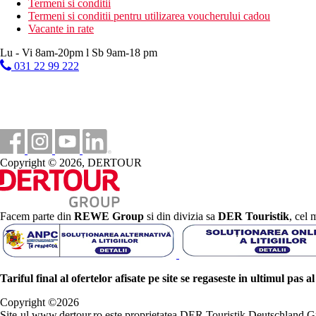
Termeni si conditii
Termeni si conditii pentru utilizarea voucherului cadou
Vacante in rate
Lu - Vi 8am-20pm l Sb 9am-18 pm
031 22 99 222
Copyright © 2026, DERTOUR
Facem parte din
REWE Group
si din divizia sa
DER Touristik
, cel 
Tariful final al ofertelor afisate pe site se regaseste in ultimul pas a
Copyright ©
2026
Site-ul www.dertour.ro este proprietatea DER Touristik Deutschla