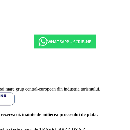
WHATSAPP - SCRIE-NE
mai mare grup central-european din industria turismului.
l rezervarii, inainte de initierea procesului de plata.
nd Gmbh si este operat de TRAVEL BRANDS S.A.