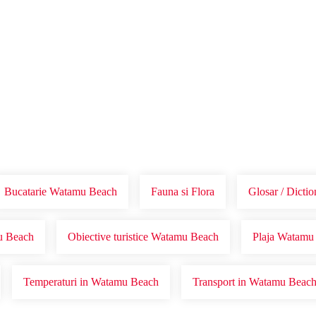
Voucher Cadou
Agentii
Bucatarie Watamu Beach
Fauna si Flora
Glosar / Dicti
mu Beach
Obiective turistice Watamu Beach
Plaja Watamu
Temperaturi in Watamu Beach
Transport in Watamu Beac