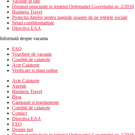
Vacante in rate
Drepturi principale in temeiul Ordonantei Guvernului nr. 2/2018
Business Travel
Protectia datelor pentru paginile noastre de pe retelele sociale
Setari confidentialitate
Directiva EAA
Informatii despre vacanta
FAQ
Vouchere de vacanta
Conditii de calatorie
Acte Calatorie
Verificare si plata online
Acte Calatorie
Agentii
Business Travel
Blog
Campanii si regulamente
Conditii de calatorie
Contact
Directiva EAA
FAQ
Despre noi
Drepturi principale in temeiul Ordonantei Guvernului nr. 2/2018