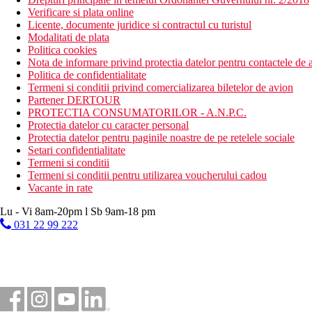
Verificare si plata online
Licente, documente juridice si contractul cu turistul
Modalitati de plata
Politica cookies
Nota de informare privind protectia datelor pentru contactele de a
Politica de confidentialitate
Termeni si conditii privind comercializarea biletelor de avion
Partener DERTOUR
PROTECTIA CONSUMATORILOR - A.N.P.C.
Protectia datelor cu caracter personal
Protectia datelor pentru paginile noastre de pe retelele sociale
Setari confidentialitate
Termeni si conditii
Termeni si conditii pentru utilizarea voucherului cadou
Vacante in rate
Lu - Vi 8am-20pm l Sb 9am-18 pm
031 22 99 222