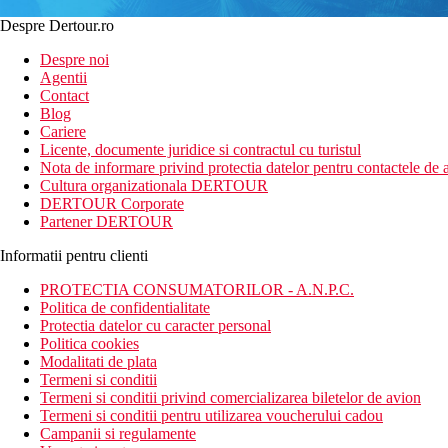
Despre Dertour.ro
Despre noi
Agentii
Contact
Blog
Cariere
Licente, documente juridice si contractul cu turistul
Nota de informare privind protectia datelor pentru contactele de a
Cultura organizationala DERTOUR
DERTOUR Corporate
Partener DERTOUR
Informatii pentru clienti
PROTECTIA CONSUMATORILOR - A.N.P.C.
Politica de confidentialitate
Protectia datelor cu caracter personal
Politica cookies
Modalitati de plata
Termeni si conditii
Termeni si conditii privind comercializarea biletelor de avion
Termeni si conditii pentru utilizarea voucherului cadou
Campanii si regulamente