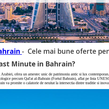
ahrain
- Cele mai bune oferte pe
Last Minute in Bahrain?
i Arabiei, ofera un amestec unic de patrimoniu antic si lux contempora
eologice precum Qal'at al-Bahrain (Fortul Bahrain), aflat pe lista UNE
in va promite o calatorie de neuitat la intersectia dintre traditie si inova