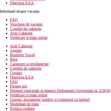
Directiva EAA
Informatii despre vacanta
FAQ
Vouchere de vacanta
Conditii de calatorie
Acte Calatorie
Verificare si plata online
Acte Calatorie
Agentii
Business Travel
Blog
Campanii si regulamente
Conditii de calatorie
Contact
Directiva EAA
FAQ
Despre noi
Drepturi principale in temeiul Ordonantei Guvernului nr. 2/2018
Verificare si plata online
Licente, documente juridice si contractul cu turistul
Modalitati de plata
Politica cookies