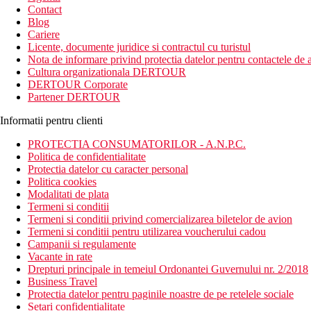
Contact
Blog
Cariere
Licente, documente juridice si contractul cu turistul
Nota de informare privind protectia datelor pentru contactele de a
Cultura organizationala DERTOUR
DERTOUR Corporate
Partener DERTOUR
Informatii pentru clienti
PROTECTIA CONSUMATORILOR - A.N.P.C.
Politica de confidentialitate
Protectia datelor cu caracter personal
Politica cookies
Modalitati de plata
Termeni si conditii
Termeni si conditii privind comercializarea biletelor de avion
Termeni si conditii pentru utilizarea voucherului cadou
Campanii si regulamente
Vacante in rate
Drepturi principale in temeiul Ordonantei Guvernului nr. 2/2018
Business Travel
Protectia datelor pentru paginile noastre de pe retelele sociale
Setari confidentialitate