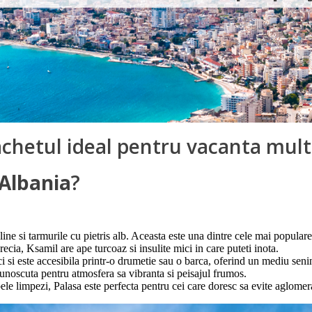
achetul ideal pentru vacanta mult
Albania
?
ine si tarmurile cu pietris alb. Aceasta este una dintre cele mai populare
ecia, Ksamil are ape turcoaz si insulite mici in care puteti inota.
ci si este accesibila printr-o drumetie sau o barca, oferind un mediu senin
te cunoscuta pentru atmosfera sa vibranta si peisajul frumos.
pele limpezi, Palasa este perfecta pentru cei care doresc sa evite aglomera