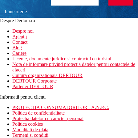
bune oferte.
Despre Dertour.ro
Inscrie-te la
Despre noi
Agentii
newsletter!
Contact
Blog
Cariere
Licente, documente juridice si contractul cu turistul
Nota de informare privind protectia datelor pentru contactele de
afaceri
Cultura organizationala DERTOUR
DERTOUR Corporate
Partener DERTOUR
Informatii pentru clienti
PROTECTIA CONSUMATORILOR - A.N.P.C.
Politica de confidentialitate
Protectia datelor cu caracter personal
Politica cookies
Modalitati de plata
Termeni si conditii