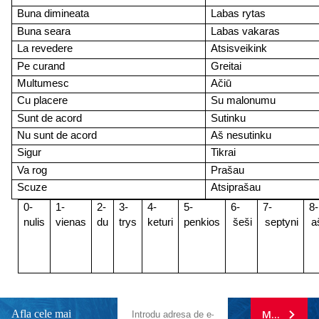
Buna dimineata
Labas rytas
Buna seara
Labas vakaras
La revedere
Atsisveikink
Pe curand
Greitai
Multumesc
Ačiū
Cu placere
Su malonumu
Sunt de acord
Sutinku
Nu sunt de acord
Aš nesutinku
Sigur
Tikrai
Va rog
Prašau
Scuze
Atsiprašau
0-
1-
2-
3-
4-
5-
6-
7-
8-
nulis
vienas
du
trys
keturi
penkios
šeši
septyni
a
Afla cele mai
MA ABONE