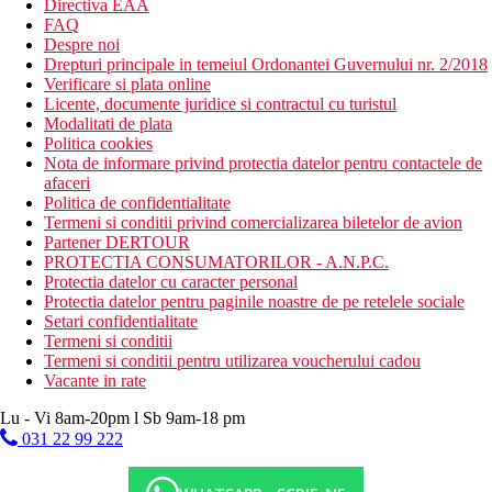
Directiva EAA
FAQ
Despre noi
Drepturi principale in temeiul Ordonantei Guvernului nr. 2/2018
Verificare si plata online
Licente, documente juridice si contractul cu turistul
Modalitati de plata
Politica cookies
Nota de informare privind protectia datelor pentru contactele de
afaceri
Politica de confidentialitate
Termeni si conditii privind comercializarea biletelor de avion
Partener DERTOUR
PROTECTIA CONSUMATORILOR - A.N.P.C.
Protectia datelor cu caracter personal
Protectia datelor pentru paginile noastre de pe retelele sociale
Setari confidentialitate
Termeni si conditii
Termeni si conditii pentru utilizarea voucherului cadou
Vacante in rate
Lu - Vi 8am-20pm l Sb 9am-18 pm
031 22 99 222