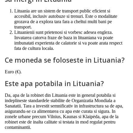
Lituania are un sistem de transport public eficient si
accesibil, inclusiv autobuze si trenuri. Este o modalitate
grozava de a explora tara fara a cheltui multi bani pe
transport.
Lituanienii sunt prietenosi si vorbesc adesea engleza.
Invatarea catorva fraze de baza in lituaniana va poate
imbunatati experienta de calatorie si va poate arata respect
fata de cultura locala.
Ce moneda se foloseste in Lituania?
Euro (€).
Este apa potabila in Lituania?
Da, apa de la robinet din Lituania este in general potabila si
indeplineste standardele stabilite de Organizatia Mondiala a
Sanatatii. Tara a investit semnificativ in infrastructura sa de apa,
asigurandu-se ca alimentarea cu apa este curata si sigura. In
zonele urbane precum Vilnius, Kaunas si Klaipėda, apa de la
robinet este de inalta calitate si testata in mod regulat pentru
contaminantii.