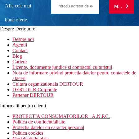
Afla cele mai
MA ABONE
bune oferte.
Despre Dertour.ro
Inscrie-te la
Despre noi
Agentii
newsletter!
Contact
Blog
Cariere
Licente, documente juridice si contractul cu turistul
Nota de informare privind protectia datelor pentru contactele de
afaceri
Cultura organizationala DERTOUR
DERTOUR Corporate
Partener DERTOUR
Informatii pentru clienti
PROTECTIA CONSUMATORILOR - A.N.P.C.
Politica de confidentialitate
Protectia datelor cu caracter personal
Politica cookies
Modalitati de plata