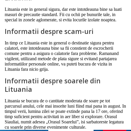
Lituania este in general sigura, dar este intotdeauna bine sa luati
masuri de precautie standard. Fii cu ochii pe bunurile tale, in
special in zonele aglomerate, si evita locurile izolate noaptea.
Informatii despre scam-uri
In timp ce Lituania este in general o destinatie sigura pentru
calatori, este intotdeauna bine sa fii constient de escrocherii
comune pentru a asigura o calatorie fara probleme. Ramanand
vigilent, utilizand metode de plata sigure si evitand partajarea
informatiilor personale online, va puteti bucura de vizita in
Lituania fara nicio grija.
Informatii despre soarele din
Lituania
Lituania se bucura de o cantitate moderata de soare pe tot
parcursul anului, cele mai insorite luni fiind mai pana in august. In
timpul verii, lumina zilei se poate extinde pana la 17 ore, oferind
timp suficient pentru activitati in aer liber si explorare. Orasul
Siauliai, numit adesea „Orasul Soarelui”, isi sarbatoreste legatura
cu soarele prin diverse evenimente culturale.