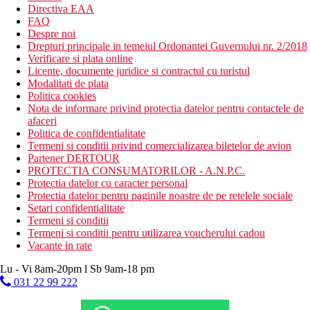
Directiva EAA
FAQ
Despre noi
Drepturi principale in temeiul Ordonantei Guvernului nr. 2/2018
Verificare si plata online
Licente, documente juridice si contractul cu turistul
Modalitati de plata
Politica cookies
Nota de informare privind protectia datelor pentru contactele de
afaceri
Politica de confidentialitate
Termeni si conditii privind comercializarea biletelor de avion
Partener DERTOUR
PROTECTIA CONSUMATORILOR - A.N.P.C.
Protectia datelor cu caracter personal
Protectia datelor pentru paginile noastre de pe retelele sociale
Setari confidentialitate
Termeni si conditii
Termeni si conditii pentru utilizarea voucherului cadou
Vacante in rate
Lu - Vi 8am-20pm l Sb 9am-18 pm
031 22 99 222