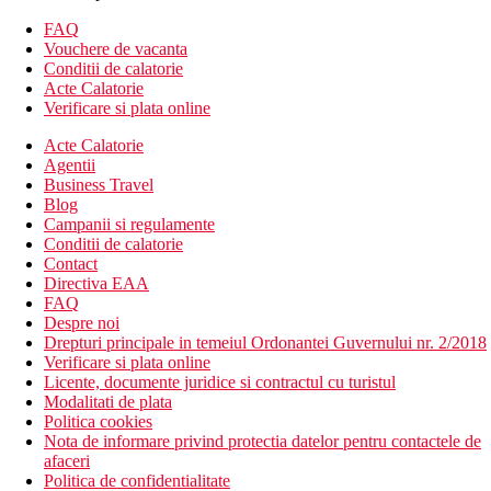
mini club (pentru copii 4-12 ani)
FAQ
Descrierea hotelului
Vouchere de vacanta
Vila pe plaja
Conditii de calatorie
Acte Calatorie
aer conditionat controlat individual
Verificare si plata online
telefon
Acte Calatorie
TV cu receptie satelit
Agentii
Wi-Fi (gratuit)
Business Travel
minibar (umplere contra cost)
Blog
sanitare proprii (baie, uscator de par, toaleta)
Campanii si regulamente
seif
Conditii de calatorie
terasa
Contact
Directiva EAA
Cazare contra cost
FAQ
Despre noi
Deluxe Beach Villa
- set suplimentar pentru prepararea cafelei si
Drepturi principale in temeiul Ordonantei Guvernului nr. 2/2018
a ceaiului
Verificare si plata online
Descrierea plajei
Licente, documente juridice si contractul cu turistul
cu nisip
Modalitati de plata
sezlonguri si umbrele gratuite
Politica cookies
Nota de informare privind protectia datelor pentru contactele de
Activitati sportive gratuite
afaceri
programe de seara din cand in cand
Politica de confidentialitate