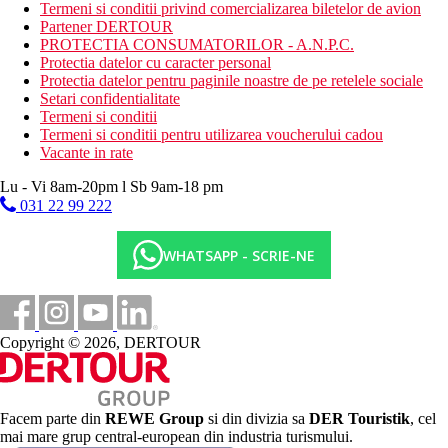
fitness
Termeni si conditii privind comercializarea biletelor de avion
Partener DERTOUR
Activitati sportive contra cost
PROTECTIA CONSUMATORILOR - A.N.P.C.
centru SPA
Protectia datelor cu caracter personal
sporturi acvatice pe plaja
Protectia datelor pentru paginile noastre de pe retelele sociale
centru de scufundari (certificare PADI)
Setari confidentialitate
tenis
Termeni si conditii
badminton
Termeni si conditii pentru utilizarea voucherului cadou
Vacante in rate
Mese
All Inclusive:
Lu - Vi 8am-20pm l Sb 9am-18 pm
8:00 a.m. - 12:00 a.m., include mic dejun tip bufet, pranz
031 22 99 222
si cina, gustare usoara dupa-amiaza. Cantitate nelimitata
de bauturi nealcoolice imbuteliate si bauturi alcoolice
selectate de productie locala. Puteti desena in locurile si
WHATSAPP - SCRIE-NE
orele specificate de hotel
Categoria oficiala
5 stele
Copyright © 2026, DERTOUR
Distanţe
145 km
Facem parte din
REWE Group
si din divizia sa
DER Touristik
, cel
Distanta de cel mai apropiat aeroport
mai mare grup central-european din industria turismului.