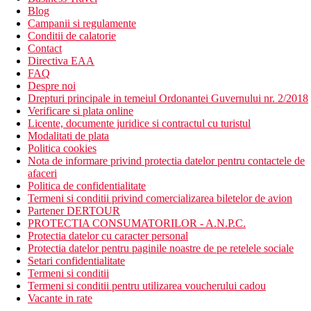
Blog
Campanii si regulamente
Conditii de calatorie
Contact
Directiva EAA
FAQ
Despre noi
Drepturi principale in temeiul Ordonantei Guvernului nr. 2/2018
Verificare si plata online
Licente, documente juridice si contractul cu turistul
Modalitati de plata
Politica cookies
Nota de informare privind protectia datelor pentru contactele de
afaceri
Politica de confidentialitate
Termeni si conditii privind comercializarea biletelor de avion
Partener DERTOUR
PROTECTIA CONSUMATORILOR - A.N.P.C.
Protectia datelor cu caracter personal
Protectia datelor pentru paginile noastre de pe retelele sociale
Setari confidentialitate
Termeni si conditii
Termeni si conditii pentru utilizarea voucherului cadou
Vacante in rate