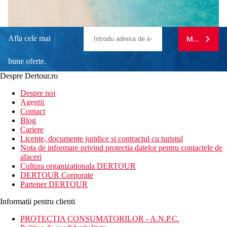
Afla cele mai
MA ABONE
bune oferte.
Despre Dertour.ro
Inscrie-te la
Despre noi
Agentii
newsletter!
Contact
Blog
Cariere
Licente, documente juridice si contractul cu turistul
Nota de informare privind protectia datelor pentru contactele de
afaceri
Cultura organizationala DERTOUR
DERTOUR Corporate
Partener DERTOUR
Informatii pentru clienti
PROTECTIA CONSUMATORILOR - A.N.P.C.