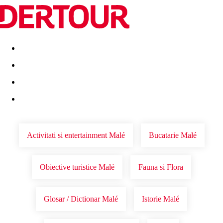
Destinatii
Vacanta perfecta
OFERTE DE NERATAT
Activitati si entertainment Malé
Bucatarie Malé
Obiective turistice Malé
Fauna si Flora
Glosar / Dictionar Malé
Istorie Malé