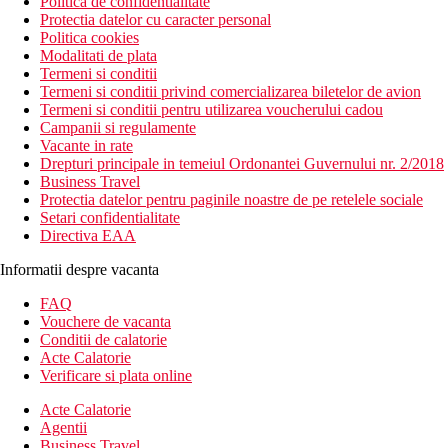
Politica de confidentialitate
Protectia datelor cu caracter personal
Politica cookies
Modalitati de plata
Termeni si conditii
Termeni si conditii privind comercializarea biletelor de avion
Termeni si conditii pentru utilizarea voucherului cadou
Campanii si regulamente
Vacante in rate
Drepturi principale in temeiul Ordonantei Guvernului nr. 2/2018
Business Travel
Protectia datelor pentru paginile noastre de pe retelele sociale
Setari confidentialitate
Directiva EAA
Informatii despre vacanta
FAQ
Vouchere de vacanta
Conditii de calatorie
Acte Calatorie
Verificare si plata online
Acte Calatorie
Agentii
Business Travel