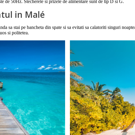
e de 50Hz. Stecherele si prizele de alimentare sunt de tip D si G.
tul in Malé
a sa stai pe bancheta din spate si sa evitati sa calatoriti singuri noapte
os si politetea.