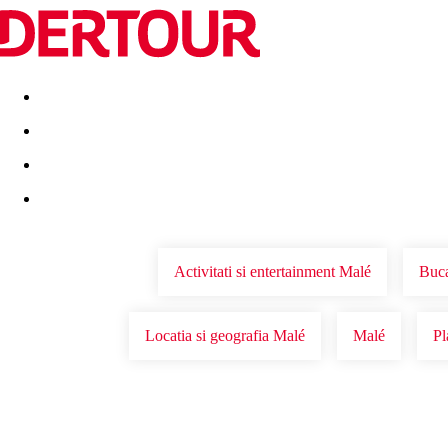
Destinatii
Vacanta perfecta
OFERTE DE NERATAT
Activitati si entertainment Malé
Buca
Locatia si geografia Malé
Malé
Pl