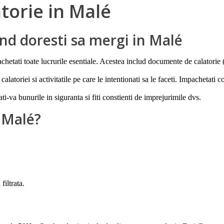
atorie in Malé
and doresti sa mergi in Malé
chetati toate lucrurile esentiale. Acestea includ documente de calatorie 
latoriei si activitatile pe care le intentionati sa le faceti. Impachetati c
ti-va bunurile in siguranta si fiti constienti de imprejurimile dvs.
 Malé?
filtrata.