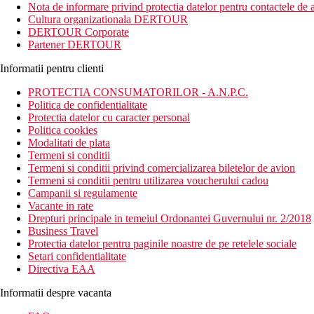
Nota de informare privind protectia datelor pentru contactele de a
Cultura organizationala DERTOUR
DERTOUR Corporate
Partener DERTOUR
Informatii pentru clienti
PROTECTIA CONSUMATORILOR - A.N.P.C.
Politica de confidentialitate
Protectia datelor cu caracter personal
Politica cookies
Modalitati de plata
Termeni si conditii
Termeni si conditii privind comercializarea biletelor de avion
Termeni si conditii pentru utilizarea voucherului cadou
Campanii si regulamente
Vacante in rate
Drepturi principale in temeiul Ordonantei Guvernului nr. 2/2018
Business Travel
Protectia datelor pentru paginile noastre de pe retelele sociale
Setari confidentialitate
Directiva EAA
Informatii despre vacanta