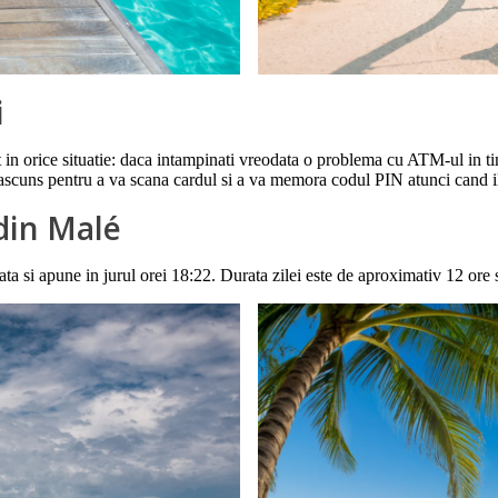
i
ut in orice situatie: daca intampinati vreodata o problema cu ATM-ul in ti
 ascuns pentru a va scana cardul si a va memora codul PIN atunci cand il
din Malé
ata si apune in jurul orei 18:22. Durata zilei este de aproximativ 12 ore 