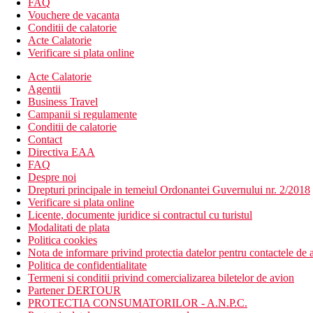
FAQ
Vouchere de vacanta
Conditii de calatorie
Acte Calatorie
Verificare si plata online
Acte Calatorie
Agentii
Business Travel
Campanii si regulamente
Conditii de calatorie
Contact
Directiva EAA
FAQ
Despre noi
Drepturi principale in temeiul Ordonantei Guvernului nr. 2/2018
Verificare si plata online
Licente, documente juridice si contractul cu turistul
Modalitati de plata
Politica cookies
Nota de informare privind protectia datelor pentru contactele de a
Politica de confidentialitate
Termeni si conditii privind comercializarea biletelor de avion
Partener DERTOUR
PROTECTIA CONSUMATORILOR - A.N.P.C.