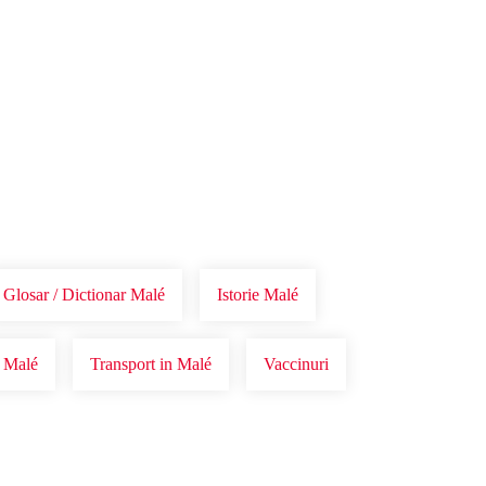
Glosar / Dictionar Malé
Istorie Malé
n Malé
Transport in Malé
Vaccinuri