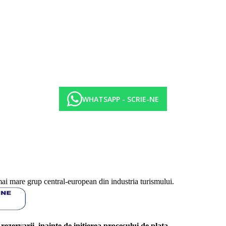
WHATSAPP - SCRIE-NE
mai mare grup central-european din industria turismului.
l rezervarii, inainte de initierea procesului de plata.