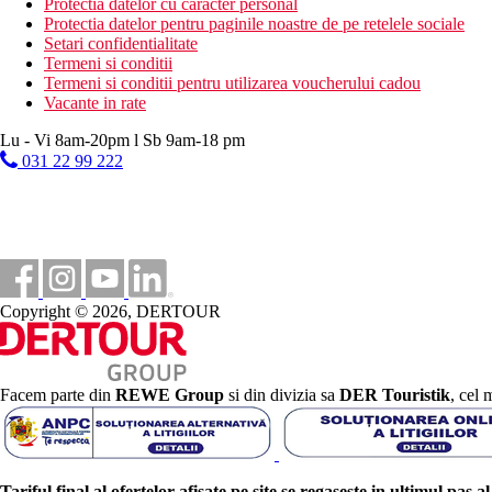
Protectia datelor cu caracter personal
Protectia datelor pentru paginile noastre de pe retelele sociale
Setari confidentialitate
Termeni si conditii
Termeni si conditii pentru utilizarea voucherului cadou
Vacante in rate
Lu - Vi 8am-20pm l Sb 9am-18 pm
031 22 99 222
Copyright © 2026, DERTOUR
Facem parte din
REWE Group
si din divizia sa
DER Touristik
, cel 
Tariful final al ofertelor afisate pe site se regaseste in ultimul pas a