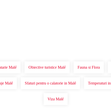
Voucher Cadou
Agentii
tarie Malé
Obiective turistice Malé
Fauna si Flora
aje Malé
Sfaturi pentru o calatorie in Malé
Temperaturi i
Viza Malé