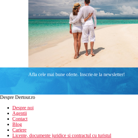
Afla cele mai bune oferte. Inscrie-te la newsletter!
Despre Dertour.ro
Despre noi
Agentii
Contact
Blog
Cariere
Licente, documente juridice si contractul cu turistul