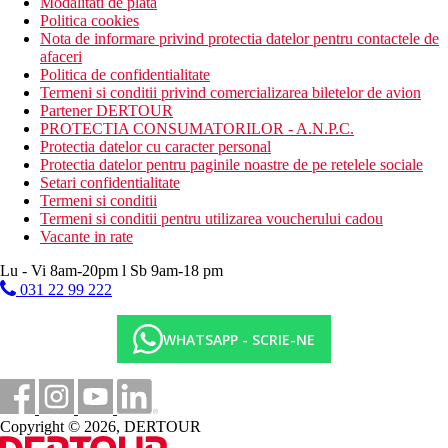
Modalitati de plata
Politica cookies
Nota de informare privind protectia datelor pentru contactele de
afaceri
Politica de confidentialitate
Termeni si conditii privind comercializarea biletelor de avion
Partener DERTOUR
PROTECTIA CONSUMATORILOR - A.N.P.C.
Protectia datelor cu caracter personal
Protectia datelor pentru paginile noastre de pe retelele sociale
Setari confidentialitate
Termeni si conditii
Termeni si conditii pentru utilizarea voucherului cadou
Vacante in rate
Lu - Vi 8am-20pm l Sb 9am-18 pm
031 22 99 222
WHATSAPP - SCRIE-NE
Copyright © 2026, DERTOUR