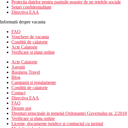
Protectia datelor pentru paginile noastre de pe retelele sociale
Setari confidentialitate
Directiva EAA
Informatii despre vacanta
FAQ
Vouchere de vacanta
Conditii de calatorie
Acte Calatorie
Verificare si plata online
Acte Calatorie
Agentii
Business Travel
Blog
Campanii si regulamente
Conditii de calatorie
Contact
Directiva EAA
FAQ
Despre noi
Drepturi principale in temeiul Ordonantei Guvernului nr. 2/2018
Verificare si plata online
Licente, documente juridice si contractul cu turistul