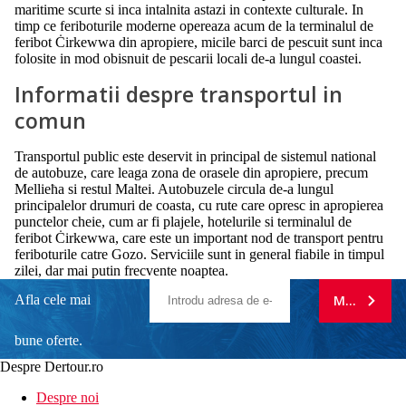
maritime scurte si inca intalnita astazi in contexte culturale. In
timp ce feriboturile moderne opereaza acum de la terminalul de
feribot Ċirkewwa din apropiere, micile barci de pescuit sunt inca
folosite in mod obisnuit de pescarii locali de-a lungul coastei.
Informatii despre transportul in
comun
Transportul public este deservit in principal de sistemul national
de autobuze, care leaga zona de orasele din apropiere, precum
Mellieħa si restul Maltei. Autobuzele circula de-a lungul
principalelor drumuri de coasta, cu rute care opresc in apropierea
punctelor cheie, cum ar fi plajele, hotelurile si terminalul de
feribot Ċirkewwa, care este un important nod de transport pentru
feriboturile catre Gozo. Serviciile sunt in general fiabile in timpul
zilei, dar mai putin frecvente noaptea.
Afla cele mai
MA ABONE
bune oferte.
Despre Dertour.ro
Inscrie-te la
Despre noi