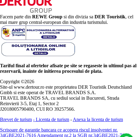
Facem parte din
REWE Group
si din divizia sa
DER Touristik
, cel
mai mare grup central-european din industria turismului.
Tariful final al ofertelor afisate pe site se regaseste in ultimul pas al
rezervarii, inainte de initierea procesului de plata.
Copyright ©
2026
Site-ul www.dertour.ro este proprietatea DER Touristik Deutschland
Gmbh si este operat de TRAVEL BRANDS S.A.
TRAVEL BRANDS SA, cu sediul social in Bucuresti, Strada
Reinvierii 3-5, Etaj 1, Sector 2
J2018005790400, CUI RO 39257566.
Brevet de turism
-
Licenta de turism
-
Anexa la licenta de turism
Scrisoare de garantie bancara ce acopera riscul insolventei nr.
34GBE2021-7616
Amendament nr.2 la SGB nr.34GBE2021-7616