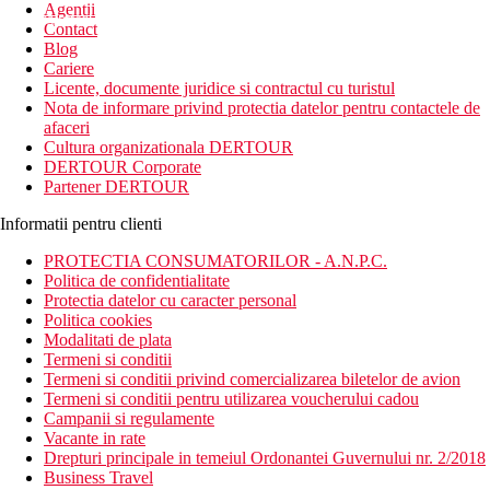
Agentii
newsletter!
Contact
Blog
Cariere
Licente, documente juridice si contractul cu turistul
Nota de informare privind protectia datelor pentru contactele de
afaceri
Cultura organizationala DERTOUR
DERTOUR Corporate
Partener DERTOUR
Informatii pentru clienti
PROTECTIA CONSUMATORILOR - A.N.P.C.
Politica de confidentialitate
Protectia datelor cu caracter personal
Politica cookies
Modalitati de plata
Termeni si conditii
Termeni si conditii privind comercializarea biletelor de avion
Termeni si conditii pentru utilizarea voucherului cadou
Campanii si regulamente
Vacante in rate
Drepturi principale in temeiul Ordonantei Guvernului nr. 2/2018
Business Travel