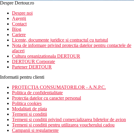
Despre Dertour.ro
Inscrie-te la
Despre noi
Agentii
newsletter!
Contact
Blog
Cariere
Licente, documente juridice si contractul cu turistul
Nota de informare privind protectia datelor pentru contactele de
afaceri
Cultura organizationala DERTOUR
DERTOUR Corporate
Partener DERTOUR
Informatii pentru clienti
PROTECTIA CONSUMATORILOR - A.N.P.C.
Politica de confidentialitate
Protectia datelor cu caracter personal
Politica cookies
Modalitati de plata
Termeni si conditii
Termeni si conditii privind comercializarea biletelor de avion
Termeni si conditii pentru utilizarea voucherului cadou
Campanii si regulamente