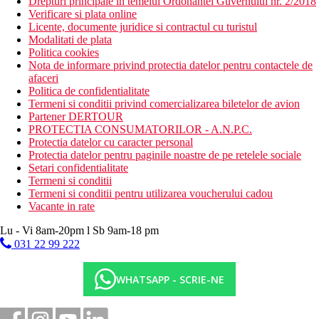
Drepturi principale in temeiul Ordonantei Guvernului nr. 2/2018
Verificare si plata online
Licente, documente juridice si contractul cu turistul
Modalitati de plata
Politica cookies
Nota de informare privind protectia datelor pentru contactele de
afaceri
Politica de confidentialitate
Termeni si conditii privind comercializarea biletelor de avion
Partener DERTOUR
PROTECTIA CONSUMATORILOR - A.N.P.C.
Protectia datelor cu caracter personal
Protectia datelor pentru paginile noastre de pe retelele sociale
Setari confidentialitate
Termeni si conditii
Termeni si conditii pentru utilizarea voucherului cadou
Vacante in rate
Lu - Vi 8am-20pm l Sb 9am-18 pm
031 22 99 222
WHATSAPP - SCRIE-NE