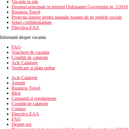
Vacante in rate
Drepturi principale in temeiul Ordonantei Guvernului nr. 2/2018
Business Travel
Protectia datelor pentru paginile noastre de pe retelele sociale
Setari confidentialitate
Directiva EAA
Informatii despre vacanta
FAQ
Vouchere de vacanta
Conditii de calatorie
Acte Calatorie
Verificare si plata online
Acte Calatorie
Agentii
Business Travel
Blog
Campanii si regulamente
Conditii de calatorie
Contact
Directiva EAA
FAQ
Despre noi