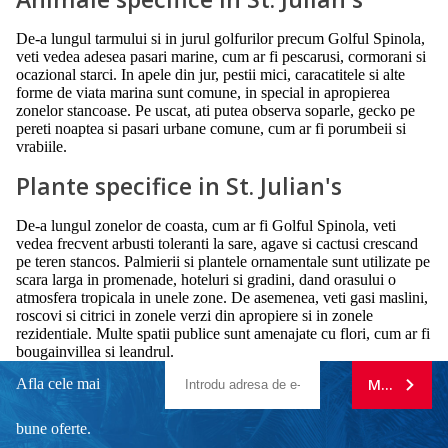
De-a lungul tarmului si in jurul golfurilor precum Golful Spinola,
veti vedea adesea pasari marine, cum ar fi pescarusi, cormorani si
ocazional starci. In apele din jur, pestii mici, caracatitele si alte
forme de viata marina sunt comune, in special in apropierea
zonelor stancoase. Pe uscat, ati putea observa soparle, gecko pe
pereti noaptea si pasari urbane comune, cum ar fi porumbeii si
vrabiile.
Plante specifice in St. Julian's
De-a lungul zonelor de coasta, cum ar fi Golful Spinola, veti
vedea frecvent arbusti toleranti la sare, agave si cactusi crescand
pe teren stancos. Palmierii si plantele ornamentale sunt utilizate pe
scara larga in promenade, hoteluri si gradini, dand orasului o
atmosfera tropicala in unele zone. De asemenea, veti gasi maslini,
roscovi si citrici in zonele verzi din apropiere si in zonele
rezidentiale. Multe spatii publice sunt amenajate cu flori, cum ar fi
bougainvillea si leandrul.
Afla cele mai
MA ABONE
bune oferte.