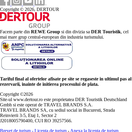
Copyright © 2026, DERTOUR
Facem parte din
REWE Group
si din divizia sa
DER Touristik
, cel
mai mare grup central-european din industria turismului.
Tariful final al ofertelor afisate pe site se regaseste in ultimul pas al
rezervarii, inainte de initierea procesului de plata.
Copyright ©
2026
Site-ul www.dertour.ro este proprietatea DER Touristik Deutschland
Gmbh si este operat de TRAVEL BRANDS S.A.
TRAVEL BRANDS SA, cu sediul social in Bucuresti, Strada
Reinvierii 3-5, Etaj 1, Sector 2
J2018005790400, CUI RO 39257566.
Brevet de turism
-
Licenta de turism
-
Anexa la licenta de turism