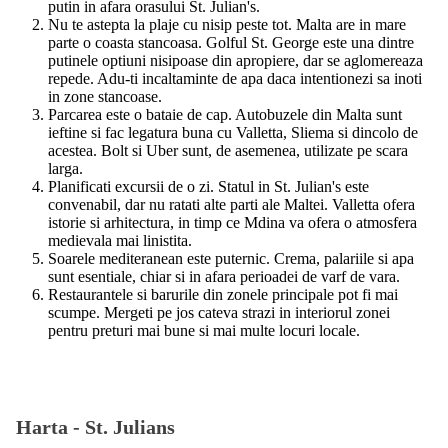
putin in afara orasului St. Julian's.
Nu te astepta la plaje cu nisip peste tot. Malta are in mare
parte o coasta stancoasa. Golful St. George este una dintre
putinele optiuni nisipoase din apropiere, dar se aglomereaza
repede. Adu-ti incaltaminte de apa daca intentionezi sa inoti
in zone stancoase.
Parcarea este o bataie de cap. Autobuzele din Malta sunt
ieftine si fac legatura buna cu Valletta, Sliema si dincolo de
acestea. Bolt si Uber sunt, de asemenea, utilizate pe scara
larga.
Planificati excursii de o zi. Statul in St. Julian's este
convenabil, dar nu ratati alte parti ale Maltei. Valletta ofera
istorie si arhitectura, in timp ce Mdina va ofera o atmosfera
medievala mai linistita.
Soarele mediteranean este puternic. Crema, palariile si apa
sunt esentiale, chiar si in afara perioadei de varf de vara.
Restaurantele si barurile din zonele principale pot fi mai
scumpe. Mergeti pe jos cateva strazi in interiorul zonei
pentru preturi mai bune si mai multe locuri locale.
Harta -
St. Julians