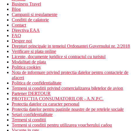
Business Travel
Blog
Campanii si regulamente
Conditii de calatorie
Contact
Directiva EAA
FAQ
Despre noi
Drepturi principale in temeiul Ordonantei Guvernului nr. 2/2018
Verificare si plata online
Licente, documente juridice si contractul cu turistul
Modalitati de plata
Politica cookies
Nota de informare privind protectia datelor pentru contactele de
afaceri
Politica de confidentialitate
Termeni si conditii privind comercializarea biletelor de avion
Partener DERTOUR
PROTECTIA CONSUMATORILOR - A.N.P.C.
Protectia datelor cu caracter personal
Protectia datelor pentru paginile noastre de pe retelele sociale
Setari confidentialitate
Termeni si conditii
Termeni si conditii pentru utilizarea voucherului cadou
Vacante in rate