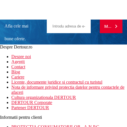
Afla cele mai
MA ABONE
bune oferte.
Despre Dertour.ro
Inscrie-te la
Despre noi
Agentii
newsletter!
Contact
Blog
Cariere
Licente, documente juridice si contractul cu turistul
Nota de informare privind protectia datelor pentru contactele de
afaceri
Cultura organizationala DERTOUR
DERTOUR Corporate
Partener DERTOUR
Informatii pentru clienti
PROTECTIA CONSUMATORILOR - A.N.P.C.