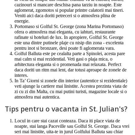
cazinouri si mancare deschisa pana tarziu in noapte. Este
aglomerat, zgomotos si popular printre calatorii mai tineri.
Veniti aici daca doriti petreceri si o atmosfera plina de
energie.
Portomaso si Golful St. George (zona Marina Portomaso)
ofera o atmosfera mai eleganta, cu iahturi, restaurante
rafinate si hoteluri de lux. In apropiere, Golful St. George
este una dintre putinele plaje cu nisip din zona - excelenta
pentru inot si bronzare, desi poate fi aglomerata vara.
Golful Balluta este pe cealalta parte a Spinolei, acesta pare
mai calm si mai rezidential. Veti gasi o plaja mica, o
arhitectura eleganta si o promenada mai relaxata. Perfect
daca doriti un ritm mai lent, dar totusi aproape de zonele de
interes.
In Ta’ Giorni si zonele din interior (autentice si rezidentiale)
veti ajunge la cartiere mai linistite. Acestea prezinta viata de
zi cu zi din Malta, cu mai putini turisti, magazine locale si o
atmosfera mai autentica.
Tips pentru o vacanta in St. Julian's?
Locul in care stai cazat conteaza. Daca iti place viata de
noapte, stai langa Paceville sau Golful St. George. Daca vrei
seri mai linistite, uita-te in jurul Golfului Balluta sau chiar