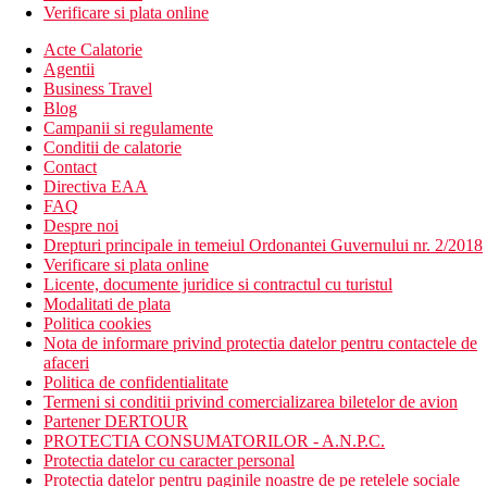
Verificare si plata online
Acte Calatorie
Agentii
Business Travel
Blog
Campanii si regulamente
Conditii de calatorie
Contact
Directiva EAA
FAQ
Despre noi
Drepturi principale in temeiul Ordonantei Guvernului nr. 2/2018
Verificare si plata online
Licente, documente juridice si contractul cu turistul
Modalitati de plata
Politica cookies
Nota de informare privind protectia datelor pentru contactele de
afaceri
Politica de confidentialitate
Termeni si conditii privind comercializarea biletelor de avion
Partener DERTOUR
PROTECTIA CONSUMATORILOR - A.N.P.C.
Protectia datelor cu caracter personal
Protectia datelor pentru paginile noastre de pe retelele sociale