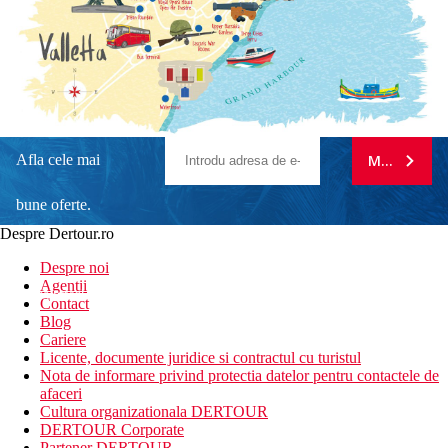
Afla cele mai
MA ABONE
bune oferte.
Despre Dertour.ro
Inscrie-te la
Despre noi
Agentii
newsletter!
Contact
Blog
Cariere
Licente, documente juridice si contractul cu turistul
Nota de informare privind protectia datelor pentru contactele de
afaceri
Cultura organizationala DERTOUR
DERTOUR Corporate
Partener DERTOUR