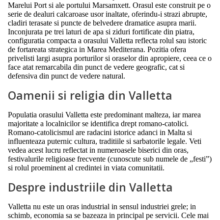
Marelui Port si ale portului Marsamxett. Orasul este construit pe o
serie de dealuri calcaroase usor inaltate, oferindu-i strazi abrupte,
cladiri terasate si puncte de belvedere dramatice asupra marii.
Inconjurata pe trei laturi de apa si ziduri fortificate din piatra,
configuratia compacta a orasului Valletta reflecta rolul sau istoric
de fortareata strategica in Marea Mediterana. Pozitia ofera
privelisti largi asupra porturilor si oraselor din apropiere, ceea ce o
face atat remarcabila din punct de vedere geografic, cat si
defensiva din punct de vedere natural.
Oamenii si religia din Valletta
Populatia orasului Valletta este predominant malteza, iar marea
majoritate a localnicilor se identifica drept romano-catolici.
Romano-catolicismul are radacini istorice adanci in Malta si
influenteaza puternic cultura, traditiile si sarbatorile legale. Veti
vedea acest lucru reflectat in numeroasele biserici din oras,
festivalurile religioase frecvente (cunoscute sub numele de „festi”)
si rolul proeminent al credintei in viata comunitatii.
Despre industriile din Valletta
Valletta nu este un oras industrial in sensul industriei grele; in
schimb, economia sa se bazeaza in principal pe servicii. Cele mai