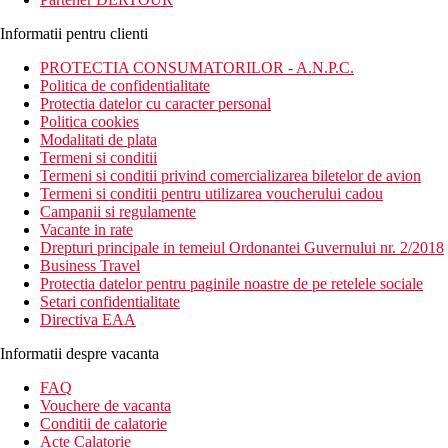
Informatii pentru clienti
PROTECTIA CONSUMATORILOR - A.N.P.C.
Politica de confidentialitate
Protectia datelor cu caracter personal
Politica cookies
Modalitati de plata
Termeni si conditii
Termeni si conditii privind comercializarea biletelor de avion
Termeni si conditii pentru utilizarea voucherului cadou
Campanii si regulamente
Vacante in rate
Drepturi principale in temeiul Ordonantei Guvernului nr. 2/2018
Business Travel
Protectia datelor pentru paginile noastre de pe retelele sociale
Setari confidentialitate
Directiva EAA
Informatii despre vacanta
FAQ
Vouchere de vacanta
Conditii de calatorie
Acte Calatorie