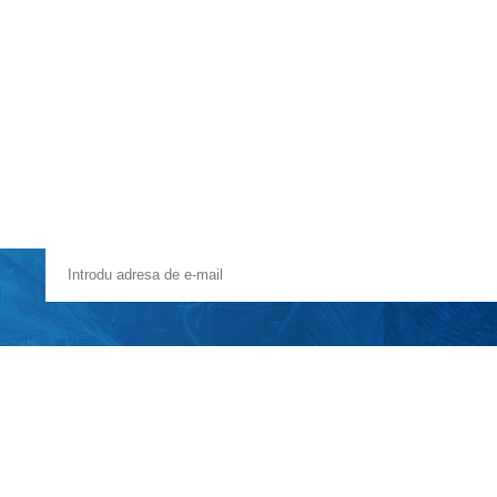
Voucher Cadou
Agentii
un din Londra