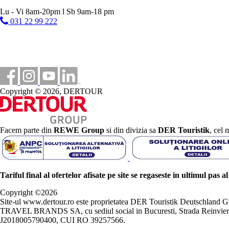
Lu - Vi 8am-20pm l Sb 9am-18 pm
031 22 99 222
Copyright © 2026, DERTOUR
Facem parte din
REWE Group
si din divizia sa
DER Touristik
, cel 
Tariful final al ofertelor afisate pe site se regaseste in ultimul pas a
Copyright ©
2026
Site-ul www.dertour.ro este proprietatea DER Touristik Deutschla
TRAVEL BRANDS SA, cu sediul social in Bucuresti, Strada Reinvierii 
J2018005790400, CUI RO 39257566.