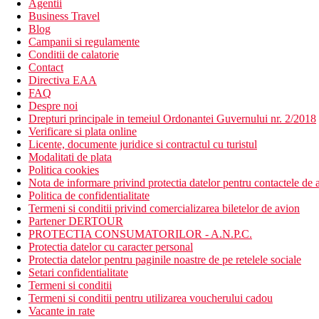
Agentii
Business Travel
Blog
Campanii si regulamente
Conditii de calatorie
Contact
Directiva EAA
FAQ
Despre noi
Drepturi principale in temeiul Ordonantei Guvernului nr. 2/2018
Verificare si plata online
Licente, documente juridice si contractul cu turistul
Modalitati de plata
Politica cookies
Nota de informare privind protectia datelor pentru contactele de a
Politica de confidentialitate
Termeni si conditii privind comercializarea biletelor de avion
Partener DERTOUR
PROTECTIA CONSUMATORILOR - A.N.P.C.
Protectia datelor cu caracter personal
Protectia datelor pentru paginile noastre de pe retelele sociale
Setari confidentialitate
Termeni si conditii
Termeni si conditii pentru utilizarea voucherului cadou
Vacante in rate