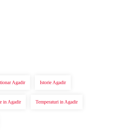
tionar Agadir
Istorie Agadir
ie in Agadir
Temperaturi in Agadir