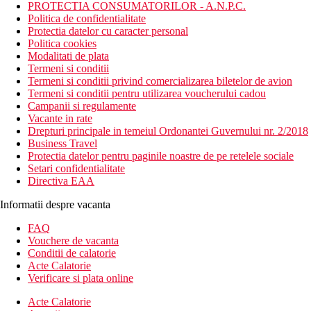
PROTECTIA CONSUMATORILOR - A.N.P.C.
Politica de confidentialitate
Protectia datelor cu caracter personal
Politica cookies
Modalitati de plata
Termeni si conditii
Termeni si conditii privind comercializarea biletelor de avion
Termeni si conditii pentru utilizarea voucherului cadou
Campanii si regulamente
Vacante in rate
Drepturi principale in temeiul Ordonantei Guvernului nr. 2/2018
Business Travel
Protectia datelor pentru paginile noastre de pe retelele sociale
Setari confidentialitate
Directiva EAA
Informatii despre vacanta
FAQ
Vouchere de vacanta
Conditii de calatorie
Acte Calatorie
Verificare si plata online
Acte Calatorie