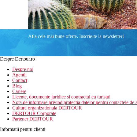
Afla cele mai bune oferte. Inscrie-te la newsletter!
Despre Dertour.ro
Despre noi
Agentii
Contact
Blog
Cariere
Licente, documente juridice si contractul cu turistul
Nota de informare privind protectia datelor pentru contactele de a
Cultura organizationala DERTOUR
DERTOUR Corporate
Partener DERTOUR
Informatii pentru clienti