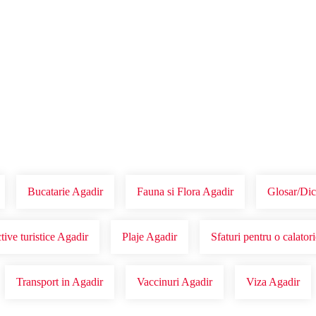
Voucher Cadou
Agentii
Bucatarie Agadir
Fauna si Flora Agadir
Glosar/Dic
tive turistice Agadir
Plaje Agadir
Sfaturi pentru o calator
Transport in Agadir
Vaccinuri Agadir
Viza Agadir