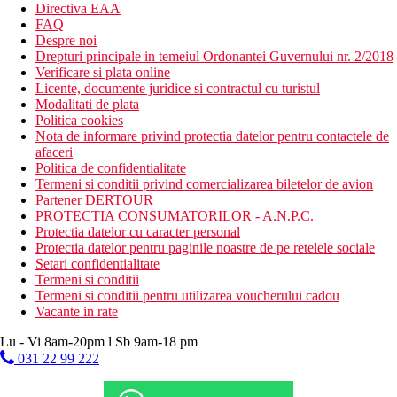
Directiva EAA
FAQ
Despre noi
Drepturi principale in temeiul Ordonantei Guvernului nr. 2/2018
Verificare si plata online
Licente, documente juridice si contractul cu turistul
Modalitati de plata
Politica cookies
Nota de informare privind protectia datelor pentru contactele de
afaceri
Politica de confidentialitate
Termeni si conditii privind comercializarea biletelor de avion
Partener DERTOUR
PROTECTIA CONSUMATORILOR - A.N.P.C.
Protectia datelor cu caracter personal
Protectia datelor pentru paginile noastre de pe retelele sociale
Setari confidentialitate
Termeni si conditii
Termeni si conditii pentru utilizarea voucherului cadou
Vacante in rate
Lu - Vi 8am-20pm l Sb 9am-18 pm
031 22 99 222