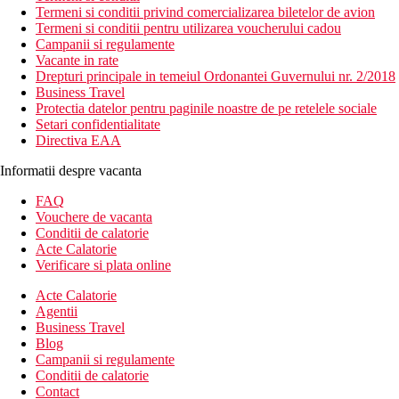
Termeni si conditii privind comercializarea biletelor de avion
Termeni si conditii pentru utilizarea voucherului cadou
Campanii si regulamente
Vacante in rate
Drepturi principale in temeiul Ordonantei Guvernului nr. 2/2018
Business Travel
Protectia datelor pentru paginile noastre de pe retelele sociale
Setari confidentialitate
Directiva EAA
Informatii despre vacanta
FAQ
Vouchere de vacanta
Conditii de calatorie
Acte Calatorie
Verificare si plata online
Acte Calatorie
Agentii
Business Travel
Blog
Campanii si regulamente
Conditii de calatorie
Contact