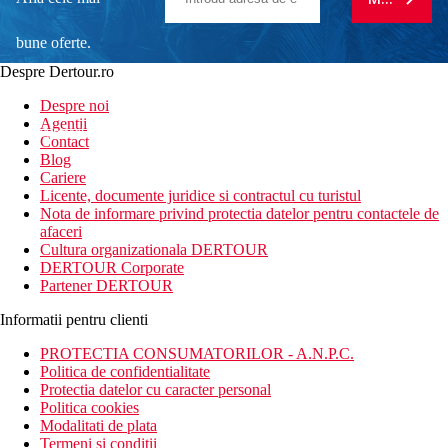
bune oferte.
Despre Dertour.ro
Inscrie-te la
Despre noi
Agentii
newsletter!
Contact
Blog
Cariere
Licente, documente juridice si contractul cu turistul
Nota de informare privind protectia datelor pentru contactele de
afaceri
Cultura organizationala DERTOUR
DERTOUR Corporate
Partener DERTOUR
Informatii pentru clienti
PROTECTIA CONSUMATORILOR - A.N.P.C.
Politica de confidentialitate
Protectia datelor cu caracter personal
Politica cookies
Modalitati de plata
Termeni si conditii