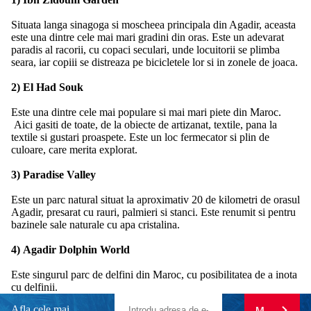
Situata langa sinagoga si moscheea principala din Agadir, aceasta
este una dintre cele mai mari gradini din oras. Este un adevarat
paradis al racorii, cu copaci seculari, unde locuitorii se plimba
seara, iar copiii se distreaza pe bicicletele lor si in zonele de joaca.
2) El Had Souk
Este una dintre cele mai populare si mai mari piete din Maroc.
Aici gasiti de toate, de la obiecte de artizanat, textile, pana la
textile si gustari proaspete. Este un loc fermecator si plin de
culoare, care merita explorat.
3) Paradise Valley
Este un parc natural situat la aproximativ 20 de kilometri de orasul
Agadir, presarat cu rauri, palmieri si stanci. Este renumit si pentru
bazinele sale naturale cu apa cristalina.
4) Agadir Dolphin World
Este singurul parc de delfini din Maroc, cu posibilitatea de a inota
cu delfinii.
Afla cele mai
MA ABONE