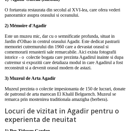
O fortareata restaurata din secolul al XVI-lea, care ofera vederi
panoramice asupra orasului si oceanului.
2) Mémoire d'Agadir
Este un muzeu mic, dar cu o semnificatie profunda, situat in
Jardin d'Olhao in centrul orasului Agadir. Este dedicat pastrarii
memoriei cutremurului din 1960 care a devastat orasul si
comemorarii renasterii sale remarcabile. Aici exista fotografii
istorice - o colectie bogata care prezinta Agadirul inainte si dupa
cutremur si expozitii care detaliaza modul in care Agadirul a fost
reconstruit si a devenit orasul modern de astazi.
3) Muzeul de Arta Agadir
Muzeul prezinta o colectie impesionanta de 150 de lucrari, donate
de patronul de arta marocan El Khalil Belguench. Muzeul se
remarca prin mostenirea traditionala amazigha (berbera).
Locuri de vizitat in Agadir pentru o
experienta de neuitat
1) Ibn Zidoum Garden