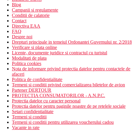
Blog
Campanii si regulamente
Conditii de calatorie
Contact
Directiva EAA
FAQ
Despre noi
Drepturi principale in temeiul Ordonantei Guvernului nr. 2/2018
Verificare si plata online
Licente, documente juridice si contractul cu turistul
Modalitati de plata
Politica cookies
Nota de informare privind protectia datelor pentru contactele de
afaceri
Politica de confidentialitate
Termeni si conditii privind comercializarea biletelor de avion
Partener DERTOUR
PROTECTIA CONSUMATORILOR - A.N.P.C.
Protectia datelor cu caracter personal
Protectia datelor pentru paginile noastre de pe retelele sociale
Setari confidentialitate
Termeni si conditii
Termeni si conditii pentru utilizarea voucherului cadou
Vacante in rate