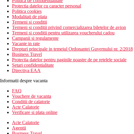
Politica de confidentialitate
Protectia datelor cu caracter personal
Politica cookies
Modalitati de plata
Termeni si conditii
Termeni si conditii privind comercializarea biletelor de avion
Termeni si conditii pentru utilizarea voucherului cadou
Campanii si regulamente
Vacante in rate
Drepturi principale in temeiul Ordonantei Guvernului nr. 2/2018
Business Travel
Protectia datelor pentru paginile noastre de pe retelele sociale
Setari confidentialitate
Directiva EAA
Informatii despre vacanta
FAQ
Vouchere de vacanta
Conditii de calatorie
Acte Calatorie
Verificare si plata online
Acte Calatorie
Agentii
Business Travel