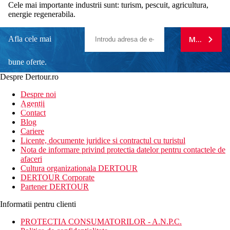
Cele mai importante industrii sunt: turism, pescuit, agricultura,
energie regenerabila.
Afla cele mai
MA ABONE
bune oferte.
Despre Dertour.ro
Inscrie-te la
Despre noi
Agentii
newsletter!
Contact
Blog
Cariere
Licente, documente juridice si contractul cu turistul
Nota de informare privind protectia datelor pentru contactele de
afaceri
Cultura organizationala DERTOUR
DERTOUR Corporate
Partener DERTOUR
Informatii pentru clienti
PROTECTIA CONSUMATORILOR - A.N.P.C.