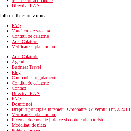
Setari confidentialitate
Directiva EAA
Informatii despre vacanta
FAQ
Vouchere de vacanta
Conditii de calatorie
Acte Calatorie
Verificare si plata online
Acte Calatorie
Agentii
Business Travel
Blog
Campanii si regulamente
Conditii de calatorie
Contact
Directiva EAA
FAQ
Despre noi
Drepturi principale in temeiul Ordonantei Guvernului nr. 2/2018
Verificare si plata online
Licente, documente juridice si contractul cu turistul
Modalitati de plata
Politica cookies