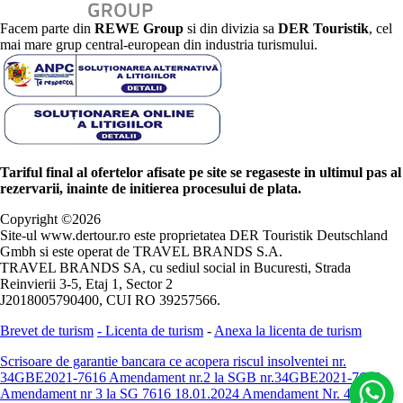
Facem parte din
REWE Group
si din divizia sa
DER Touristik
, cel
mai mare grup central-european din industria turismului.
Tariful final al ofertelor afisate pe site se regaseste in ultimul pas al
rezervarii, inainte de initierea procesului de plata.
Copyright ©
2026
Site-ul www.dertour.ro este proprietatea DER Touristik Deutschland
Gmbh si este operat de TRAVEL BRANDS S.A.
TRAVEL BRANDS SA, cu sediul social in Bucuresti, Strada
Reinvierii 3-5, Etaj 1, Sector 2
J2018005790400, CUI RO 39257566.
Brevet de turism
-
Licenta de turism
-
Anexa la licenta de turism
Scrisoare de garantie bancara ce acopera riscul insolventei nr.
34GBE2021-7616
Amendament nr.2 la SGB nr.34GBE2021-7616
Amendament nr 3 la SG 7616 18.01.2024
Amendament Nr. 4 -