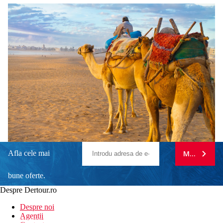
Afla cele mai
MA ABONE
bune oferte.
Despre Dertour.ro
Inscrie-te la
Despre noi
Agentii
newsletter!