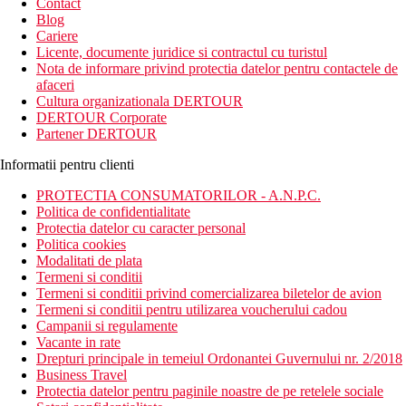
Contact
Blog
Cariere
Licente, documente juridice si contractul cu turistul
Nota de informare privind protectia datelor pentru contactele de
afaceri
Cultura organizationala DERTOUR
DERTOUR Corporate
Partener DERTOUR
Informatii pentru clienti
PROTECTIA CONSUMATORILOR - A.N.P.C.
Politica de confidentialitate
Protectia datelor cu caracter personal
Politica cookies
Modalitati de plata
Termeni si conditii
Termeni si conditii privind comercializarea biletelor de avion
Termeni si conditii pentru utilizarea voucherului cadou
Campanii si regulamente
Vacante in rate
Drepturi principale in temeiul Ordonantei Guvernului nr. 2/2018
Business Travel
Protectia datelor pentru paginile noastre de pe retelele sociale