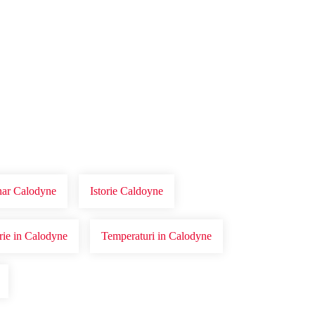
onar Calodyne
Istorie Caldoyne
orie in Calodyne
Temperaturi in Calodyne