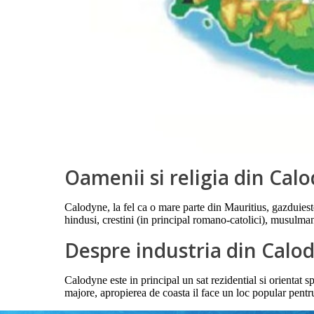
Oamenii si religia din Cal
Calodyne, la fel ca o mare parte din Mauritius, gazduieste
hindusi, crestini (in principal romano-catolici), musulman
Despre industria din Calo
Calodyne este in principal un sat rezidential si orientat s
majore, apropierea de coasta il face un loc popular pentru