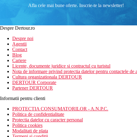
Afla cele mai bune oferte. Inscrie-te la newsletter!
Despre Dertour.ro
Despre noi
Agentii
Contact
Blog
Cariere
Licente, documente juridice si contractul cu turistul
Nota de informare privind protectia datelor pentru contactele de a
Cultura organizationala DERTOUR
DERTOUR Corporate
Partener DERTOUR
Informatii pentru clienti
PROTECTIA CONSUMATORILOR - A.N.P.C.
Politica de confidentialitate
Protectia datelor cu caracter personal
Politica cookies
Modalitati de plata
Termeni si conditii