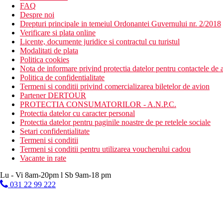
FAQ
Despre noi
Drepturi principale in temeiul Ordonantei Guvernului nr. 2/2018
Verificare si plata online
Licente, documente juridice si contractul cu turistul
Modalitati de plata
Politica cookies
Nota de informare privind protectia datelor pentru contactele de a
Politica de confidentialitate
Termeni si conditii privind comercializarea biletelor de avion
Partener DERTOUR
PROTECTIA CONSUMATORILOR - A.N.P.C.
Protectia datelor cu caracter personal
Protectia datelor pentru paginile noastre de pe retelele sociale
Setari confidentialitate
Termeni si conditii
Termeni si conditii pentru utilizarea voucherului cadou
Vacante in rate
Lu - Vi 8am-20pm l Sb 9am-18 pm
031 22 99 222