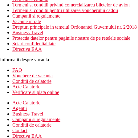
Termeni si conditii privind comercializarea biletelor de avion
Termeni si conditii pentru utilizarea voucherului cadou
Campanii si regulamente
Vacante in rate
Drepturi principale in temeiul Ordonantei Guvernului nr. 2/2018
Business Travel
Protectia datelor pentru paginile noastre de pe retelele sociale
Setari confidentialitate
Directiva EAA
Informatii despre vacanta
FAQ
Vouchere de vacanta
Conditii de calatorie
Acte Calatorie
Verificare si plata online
Acte Calatorie
Agentii
Business Travel
Campanii si regulamente
Conditii de calatorie
Contact
Directiva EAA