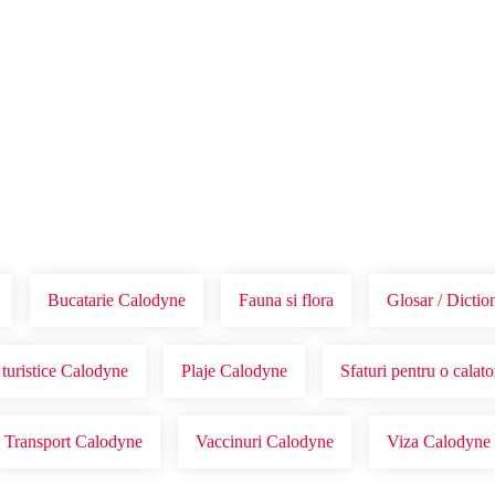
Voucher Cadou
Agentii
Bucatarie Calodyne
Fauna si flora
Glosar / Dicti
 turistice Calodyne
Plaje Calodyne
Sfaturi pentru o calat
Transport Calodyne
Vaccinuri Calodyne
Viza Calodyne