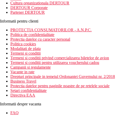
Cultura organizationala DERTOUR
DERTOUR Corporate
Partener DERTOUR
Informatii pentru clienti
PROTECTIA CONSUMATORILOR - A.N.P.C.
Politica de confidentialitate
Protectia datelor cu caracter personal
Politica cookies
Modalitati de plata
Termeni si conditii
Termeni si conditii privind comercializarea biletelor de avion
Termeni si conditii pentru utilizarea voucherului cadou
Campanii si regulamente
Vacante in rate
Drepturi principale in temeiul Ordonantei Guvernului nr. 2/2018
Business Travel
Protectia datelor pentru paginile noastre de pe retelele sociale
Setari confidentialitate
Directiva EAA
Informatii despre vacanta
FAQ