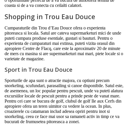
o oportunitate perfecta de a va bucura de atmosfera senina de
coasta si de a va conecta cu ceilalti calatori.
Shopping in Trou Eau Douce
Cumparaturile din Trou d’Eau Douce ofera o experienta
pitoreasca si locala. Satul are cateva supermarketuri mici de unde
puteti cumpara produse esentiale, gustari si bauturi. Pentru o
experienta de cumparaturi mai extinsa, puteti vizita orasul din
apropiere Centre de Flacq, care este la aproximativ 20 de minute
de mers cu masina si are supermarketuri mai mari, piete locale si o
varietate de magazine.
Sport in Trou Eau Douce
Sporturile de apa sunt o atractie majora, cu optiuni precum
snorkeling, scufundari, parasailing si canoe disponibile. Satul este,
de asemenea, un loc popular pentru pescuit, unde va puteti alatura
excursiilor locale de pescuit pentru a prinde peste de vanat mare.
Pentru cei care se bucura de golf, clubul de golf Ile aux Cerfs din
apropiere ofera un teren uimitor cu vedere la ocean. In plus,
croazierele cu catamaran includ adesea opriri pentru inot si
snorkeling, ceea ce face mai usor sa ramaneti activ in timp ce va
bucurati de frumusetea pitoreasca a zonei.