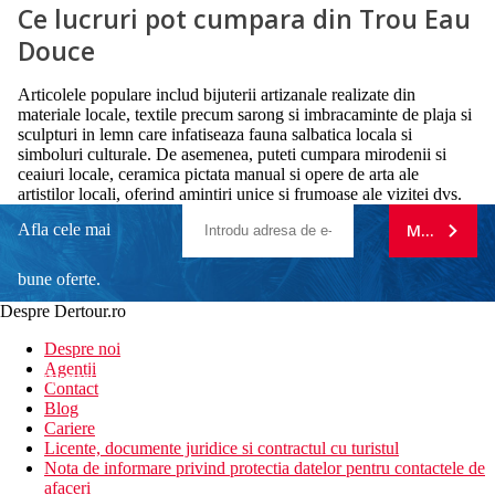
Ce lucruri pot cumpara din Trou Eau
Douce
Articolele populare includ bijuterii artizanale realizate din
materiale locale, textile precum sarong si imbracaminte de plaja si
sculpturi in lemn care infatiseaza fauna salbatica locala si
simboluri culturale. De asemenea, puteti cumpara mirodenii si
ceaiuri locale, ceramica pictata manual si opere de arta ale
artistilor locali, oferind amintiri unice si frumoase ale vizitei dvs.
Afla cele mai
MA ABONE
bune oferte.
Despre Dertour.ro
Inscrie-te la
Despre noi
Agentii
newsletter!
Contact
Blog
Cariere
Licente, documente juridice si contractul cu turistul
Nota de informare privind protectia datelor pentru contactele de
afaceri