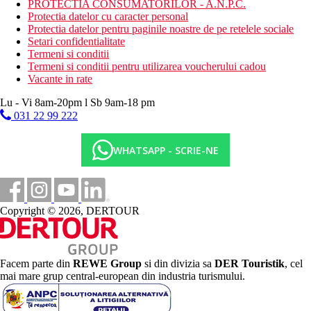
PROTECTIA CONSUMATORILOR - A.N.P.C.
Protectia datelor cu caracter personal
Protectia datelor pentru paginile noastre de pe retelele sociale
Setari confidentialitate
Termeni si conditii
Termeni si conditii pentru utilizarea voucherului cadou
Vacante in rate
Lu - Vi 8am-20pm l Sb 9am-18 pm
031 22 99 222
WHATSAPP - SCRIE-NE
Copyright © 2026, DERTOUR
Facem parte din
REWE Group
si din divizia sa
DER Touristik
, cel
mai mare grup central-european din industria turismului.