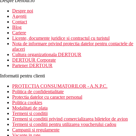
Despre Dertour.ro
Inscrie-te la
Despre noi
Agentii
newsletter!
Contact
Blog
Cariere
Licente, documente juridice si contractul cu turistul
Nota de informare privind protectia datelor pentru contactele de
afaceri
Cultura organizationala DERTOUR
DERTOUR Corporate
Partener DERTOUR
Informatii pentru clienti
PROTECTIA CONSUMATORILOR - A.N.P.C.
Politica de confidentialitate
Protectia datelor cu caracter personal
Politica cookies
Modalitati de plata
Termeni si conditii
Termeni si conditii privind comercializarea biletelor de avion
Termeni si conditii pentru utilizarea voucherului cadou
Campanii si regulamente
Vacante in rate