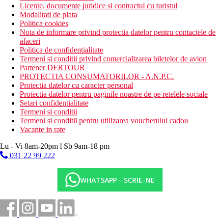
Licente, documente juridice si contractul cu turistul
Modalitati de plata
Politica cookies
Nota de informare privind protectia datelor pentru contactele de
afaceri
Politica de confidentialitate
Termeni si conditii privind comercializarea biletelor de avion
Partener DERTOUR
PROTECTIA CONSUMATORILOR - A.N.P.C.
Protectia datelor cu caracter personal
Protectia datelor pentru paginile noastre de pe retelele sociale
Setari confidentialitate
Termeni si conditii
Termeni si conditii pentru utilizarea voucherului cadou
Vacante in rate
Lu - Vi 8am-20pm l Sb 9am-18 pm
031 22 99 222
WHATSAPP - SCRIE-NE