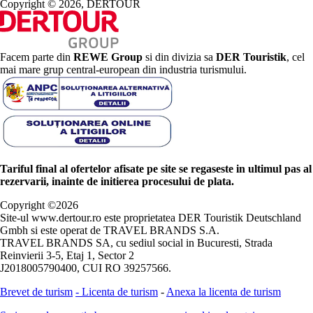
Copyright © 2026, DERTOUR
Facem parte din
REWE Group
si din divizia sa
DER Touristik
, cel
mai mare grup central-european din industria turismului.
Tariful final al ofertelor afisate pe site se regaseste in ultimul pas al
rezervarii, inainte de initierea procesului de plata.
Copyright ©
2026
Site-ul www.dertour.ro este proprietatea DER Touristik Deutschland
Gmbh si este operat de TRAVEL BRANDS S.A.
TRAVEL BRANDS SA, cu sediul social in Bucuresti, Strada
Reinvierii 3-5, Etaj 1, Sector 2
J2018005790400, CUI RO 39257566.
Brevet de turism
-
Licenta de turism
-
Anexa la licenta de turism