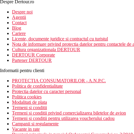
Despre Dertour.ro
Despre noi
Agentii
Contact
Blog
Cariere
Licente, documente juridice si contractul cu turistul
Nota de informare privind protectia datelor pentru contactele de a
Cultura organizationala DERTOUR
DERTOUR Corporate
Partener DERTOUR
Informatii pentru clienti
PROTECTIA CONSUMATORILOR - A.N.P.C.
Politica de confidentialitate
Protectia datelor cu caracter personal
Politica cookies
Modalitati de plata
Termeni si conditii
Termeni si conditii privind comercializarea biletelor de avion
Termeni si conditii pentru utilizarea voucherului cadou
Campanii si regulamente
Vacante in rate