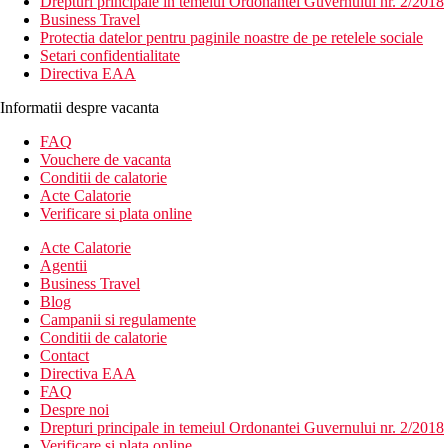
Drepturi principale in temeiul Ordonantei Guvernului nr. 2/2018
Business Travel
Protectia datelor pentru paginile noastre de pe retelele sociale
Setari confidentialitate
Directiva EAA
Informatii despre vacanta
FAQ
Vouchere de vacanta
Conditii de calatorie
Acte Calatorie
Verificare si plata online
Acte Calatorie
Agentii
Business Travel
Blog
Campanii si regulamente
Conditii de calatorie
Contact
Directiva EAA
FAQ
Despre noi
Drepturi principale in temeiul Ordonantei Guvernului nr. 2/2018
Verificare si plata online