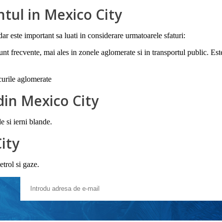
tul in Mexico City
dar este important sa luati in considerare urmatoarele sfaturi:
unt frecvente, mai ales in zonele aglomerate si in transportul public. Es
ocurile aglomerate
din Mexico City
e si ierni blande.
ity
etrol si gaze.