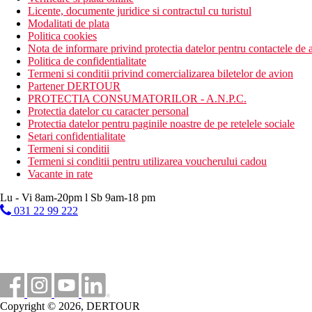
Licente, documente juridice si contractul cu turistul
Modalitati de plata
Politica cookies
Nota de informare privind protectia datelor pentru contactele de a
Politica de confidentialitate
Termeni si conditii privind comercializarea biletelor de avion
Partener DERTOUR
PROTECTIA CONSUMATORILOR - A.N.P.C.
Protectia datelor cu caracter personal
Protectia datelor pentru paginile noastre de pe retelele sociale
Setari confidentialitate
Termeni si conditii
Termeni si conditii pentru utilizarea voucherului cadou
Vacante in rate
Lu - Vi 8am-20pm l Sb 9am-18 pm
031 22 99 222
Copyright © 2026, DERTOUR