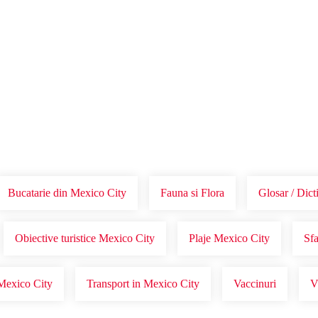
Voucher Cadou
Agentii
Bucatarie din Mexico City
Fauna si Flora
Glosar / Dic
Obiective turistice Mexico City
Plaje Mexico City
Sfa
Mexico City
Transport in Mexico City
Vaccinuri
V