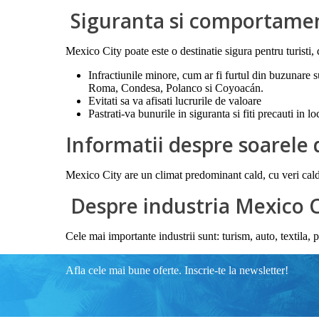
Siguranta si comportamen
Mexico City poate este o destinatie sigura pentru turisti, 
Infractiunile minore, cum ar fi furtul din buzunare s
Roma, Condesa, Polanco si Coyoacán.
Evitati sa va afisati lucrurile de valoare
Pastrati-va bunurile in siguranta si fiti precauti in l
Informatii despre soarele 
Mexico City are un climat predominant cald, cu veri cald
Despre industria Mexico C
Cele mai importante industrii sunt: turism, auto, textila, p
Afla cele mai bune oferte. Inscrie-te la newsletter!