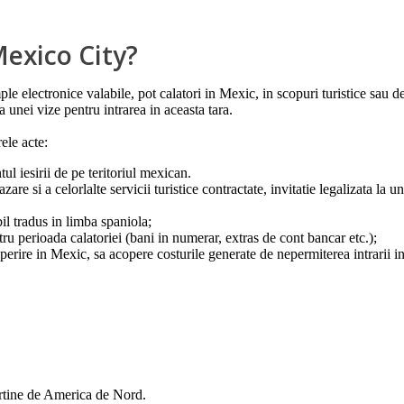
Mexico City?
le electronice valabile, pot calatori in Mexic, in scopuri turistice sau 
 a unei vize pentru intrarea in aceasta tara.
ele acte:
ul iesirii de pe teritoriul mexican.
are si a celorlalte servicii turistice contractate, invitatie legalizata la 
bil tradus in limba spaniola;
tru perioada calatoriei (bani in numerar, extras de cont bancar etc.);
perire in Mexic, sa acopere costurile generate de nepermiterea intrarii in 
artine de America de Nord.