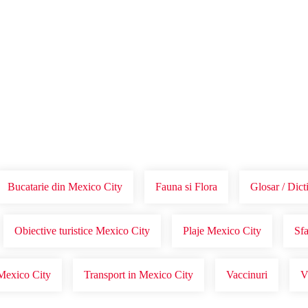
Voucher Cadou
Agentii
Bucatarie din Mexico City
Fauna si Flora
Glosar / Dic
Obiective turistice Mexico City
Plaje Mexico City
Sfa
Mexico City
Transport in Mexico City
Vaccinuri
V