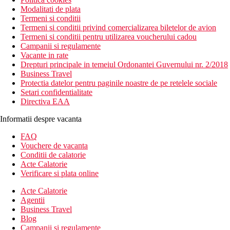
Modalitati de plata
Termeni si conditii
Termeni si conditii privind comercializarea biletelor de avion
Termeni si conditii pentru utilizarea voucherului cadou
Campanii si regulamente
Vacante in rate
Drepturi principale in temeiul Ordonantei Guvernului nr. 2/2018
Business Travel
Protectia datelor pentru paginile noastre de pe retelele sociale
Setari confidentialitate
Directiva EAA
Informatii despre vacanta
FAQ
Vouchere de vacanta
Conditii de calatorie
Acte Calatorie
Verificare si plata online
Acte Calatorie
Agentii
Business Travel
Blog
Campanii si regulamente