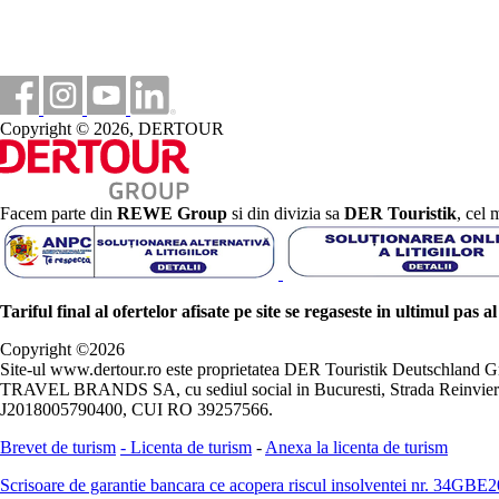
Copyright © 2026, DERTOUR
Facem parte din
REWE Group
si din divizia sa
DER Touristik
, cel 
Tariful final al ofertelor afisate pe site se regaseste in ultimul pas a
Copyright ©
2026
Site-ul www.dertour.ro este proprietatea DER Touristik Deutschla
TRAVEL BRANDS SA, cu sediul social in Bucuresti, Strada Reinvierii 
J2018005790400, CUI RO 39257566.
Brevet de turism
-
Licenta de turism
-
Anexa la licenta de turism
Scrisoare de garantie bancara ce acopera riscul insolventei nr. 34GB