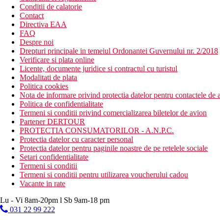
Conditii de calatorie
Contact
Directiva EAA
FAQ
Despre noi
Drepturi principale in temeiul Ordonantei Guvernului nr. 2/2018
Verificare si plata online
Licente, documente juridice si contractul cu turistul
Modalitati de plata
Politica cookies
Nota de informare privind protectia datelor pentru contactele de a
Politica de confidentialitate
Termeni si conditii privind comercializarea biletelor de avion
Partener DERTOUR
PROTECTIA CONSUMATORILOR - A.N.P.C.
Protectia datelor cu caracter personal
Protectia datelor pentru paginile noastre de pe retelele sociale
Setari confidentialitate
Termeni si conditii
Termeni si conditii pentru utilizarea voucherului cadou
Vacante in rate
Lu - Vi 8am-20pm l Sb 9am-18 pm
031 22 99 222