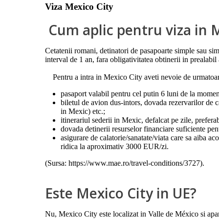
Viza Mexico City
Cum aplic pentru viza in 
Cetatenii romani, detinatori de pasapoarte simple sau simp
interval de 1 an, fara obligativitatea obtinerii in prealabil
Pentru a intra in Mexico City aveti nevoie de urmatoar
pasaport valabil pentru cel putin 6 luni de la moment
biletul de avion dus-intors, dovada rezervarilor de caz
in Mexic) etc.;
itinerariul sederii in Mexic, defalcat pe zile, prefera
dovada detinerii resurselor financiare suficiente pen
asigurare de calatorie/sanatate/viata care sa aiba aco
ridica la aproximativ 3000 EUR/zi.
(Sursa: https://www.mae.ro/travel-conditions/3727).
Este Mexico City in UE?
Nu, Mexico City este localizat in Valle de México si ap