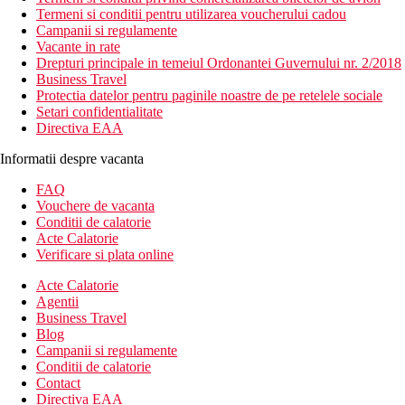
Termeni si conditii pentru utilizarea voucherului cadou
Campanii si regulamente
Vacante in rate
Drepturi principale in temeiul Ordonantei Guvernului nr. 2/2018
Business Travel
Protectia datelor pentru paginile noastre de pe retelele sociale
Setari confidentialitate
Directiva EAA
Informatii despre vacanta
FAQ
Vouchere de vacanta
Conditii de calatorie
Acte Calatorie
Verificare si plata online
Acte Calatorie
Agentii
Business Travel
Blog
Campanii si regulamente
Conditii de calatorie
Contact
Directiva EAA