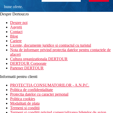
bune oferte.
Despre Dertour.ro
Inscrie-te la
Despre noi
Agentii
newsletter!
Contact
Blog
Cariere
Licente, documente juridice si contractul cu turistul
Nota de informare privind protectia datelor pentru contactele de
afaceri
Cultura organizationala DERTOUR
DERTOUR Corporate
Partener DERTOUR
Informatii pentru clienti
PROTECTIA CONSUMATORILOR - A.N.P.C.
Politica de confidentialitate
Protectia datelor cu caracter personal
Politica cookies
Modalitati de plata
Termeni si conditii
Termeni si conditii privind comercializarea biletelor de avion