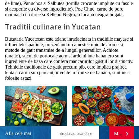
de lime), Panuchos si Salbutes (tortilla crocante umplute cu fasole
si acoperite cu diverse ingrediente), Poc Chuc, carne de porc
marinata cu citrice si Relleno Negro, o tocana neagra bogata.
Traditii culinare in Yucatan
Bucataria Yucatecan este adanc inradacinata in traditiile mayase si
influentele spaniole, prezentand un amestec unic de arome si
metode de gatit transmise de-a lungul generatiilor. Achiote
(anatto), sucul de portocale acru si ardeiul iute habanero sunt
ingrediente de baza care confera mancarurilor gustul lor distinctiv.
Tehnicile traditionale de gatit precum pib, care implica prajirea
lenta a carnii sub pamant, invelite in frunze de banana, sunt inca
folosite astazi.
Afla cele mai
MA ABONE