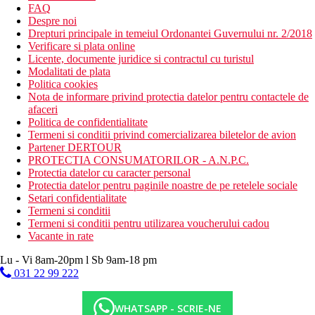
FAQ
Despre noi
Drepturi principale in temeiul Ordonantei Guvernului nr. 2/2018
Verificare si plata online
Licente, documente juridice si contractul cu turistul
Modalitati de plata
Politica cookies
Nota de informare privind protectia datelor pentru contactele de
afaceri
Politica de confidentialitate
Termeni si conditii privind comercializarea biletelor de avion
Partener DERTOUR
PROTECTIA CONSUMATORILOR - A.N.P.C.
Protectia datelor cu caracter personal
Protectia datelor pentru paginile noastre de pe retelele sociale
Setari confidentialitate
Termeni si conditii
Termeni si conditii pentru utilizarea voucherului cadou
Vacante in rate
Lu - Vi 8am-20pm l Sb 9am-18 pm
031 22 99 222
WHATSAPP - SCRIE-NE