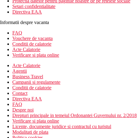
Protectia datelor pentru paginile noastre de pe retelele sociale
Setari confidentialitate
Directiva EAA
Informatii despre vacanta
FAQ
Vouchere de vacanta
Conditii de calatorie
Acte Calatorie
Verificare si plata online
Acte Calatorie
Agentii
Business Travel
Campanii si regulamente
Conditii de calatorie
Contact
Directiva EAA
FAQ
Despre noi
Drepturi principale in temeiul Ordonantei Guvernului nr. 2/2018
Verificare si plata online
Licente, documente juridice si contractul cu turistul
Modalitati de plata
Politica cookies