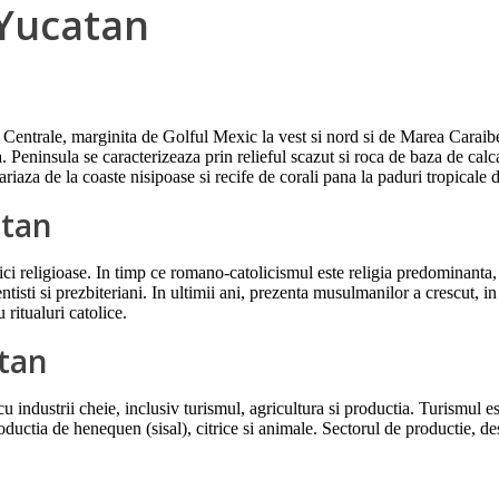
 Yucatan
i Centrale, marginita de Golful Mexic la vest si nord si de Marea Carai
Peninsula se caracterizeaza prin relieful scazut si roca de baza de calca
variaza de la coaste nisipoase si recife de corali pana la paduri tropicale 
atan
 religioase. In timp ce romano-catolicismul este religia predominanta, re
ntisti si prezbiteriani. In ultimii ani, prezenta musulmanilor a crescut, 
 ritualuri catolice.
atan
industrii cheie, inclusiv turismul, agricultura si productia. Turismul es
oductia de henequen (sisal), citrice si animale. Sectorul de productie, d