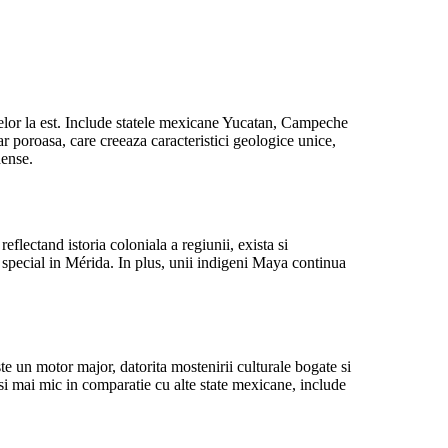
belor la est. Include statele mexicane Yucatan, Campeche
r poroasa, care creeaza caracteristici geologice unice,
dense.
flectand istoria coloniala a regiunii, exista si
in special in Mérida. In plus, unii indigeni Maya continua
te un motor major, datorita mostenirii culturale bogate si
esi mai mic in comparatie cu alte state mexicane, include