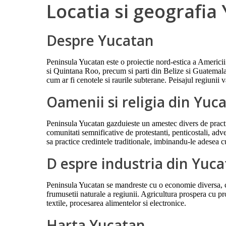
Locatia si geografia
Despre Yucatan
Peninsula Yucatan este o proiectie nord-estica a Americi
si Quintana Roo, precum si parti din Belize si Guatemala. 
cum ar fi cenotele si raurile subterane. Peisajul regiunii 
Oamenii si religia din Yuc
Peninsula Yucatan gazduieste un amestec divers de practici
comunitati semnificative de protestanti, penticostali, adve
sa practice credintele traditionale, imbinandu-le adesea cu
D espre industria din Yuc
Peninsula Yucatan se mandreste cu o economie diversa, cu 
frumusetii naturale a regiunii. Agricultura prospera cu pr
textile, procesarea alimentelor si electronice.
Harta Yucatan