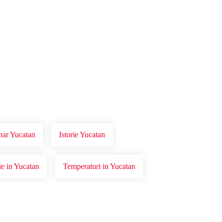
nar Yucatan
Istorie Yucatan
ie in Yucatan
Temperaturi in Yucatan