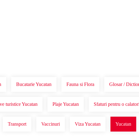
Voucher Cadou
Agentii
n
Bucatarie Yucatan
Fauna si Flora
Glosar / Dictio
ve turistice Yucatan
Plaje Yucatan
Sfaturi pentru o calator
Transport
Vaccinuri
Viza Yucatan
Yucatan