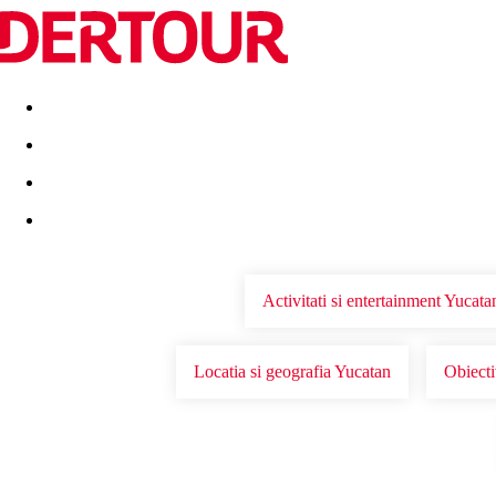
Destinatii
Vacanta perfecta
OFERTE DE NERATAT
Activitati si entertainment Yucata
Locatia si geografia Yucatan
Obiecti