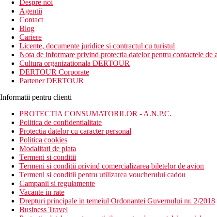
Despre noi
Agentii
Contact
Blog
Cariere
Licente, documente juridice si contractul cu turistul
Nota de informare privind protectia datelor pentru contactele de a
Cultura organizationala DERTOUR
DERTOUR Corporate
Partener DERTOUR
Informatii pentru clienti
PROTECTIA CONSUMATORILOR - A.N.P.C.
Politica de confidentialitate
Protectia datelor cu caracter personal
Politica cookies
Modalitati de plata
Termeni si conditii
Termeni si conditii privind comercializarea biletelor de avion
Termeni si conditii pentru utilizarea voucherului cadou
Campanii si regulamente
Vacante in rate
Drepturi principale in temeiul Ordonantei Guvernului nr. 2/2018
Business Travel