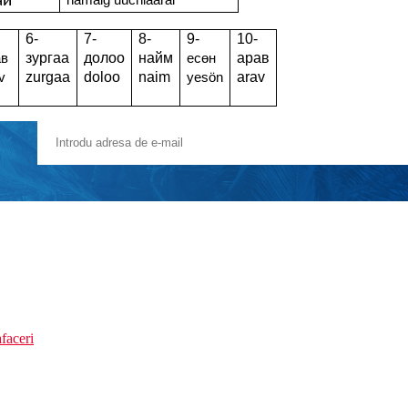
ай
namaig uuchlaarai
6-
7-
8-
9-
10-
зургаа
долоо
найм
арав
ав
есөн
zurgaa
doloo
naim
arav
v
yesön
faceri