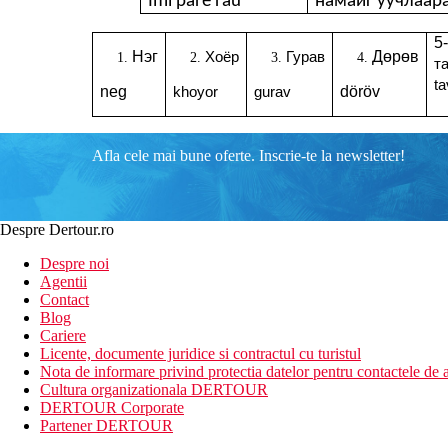
Imi pare rau
намайг уучлаар
5-
Нэг
Дөрөв
Хоёр
Гурав
т
ta
neg
döröv
khoyor
gurav
Afla cele mai bune oferte. Inscrie-te la newsletter!
Despre Dertour.ro
Despre noi
Agentii
Contact
Blog
Cariere
Licente, documente juridice si contractul cu turistul
Nota de informare privind protectia datelor pentru contactele de a
Cultura organizationala DERTOUR
DERTOUR Corporate
Partener DERTOUR