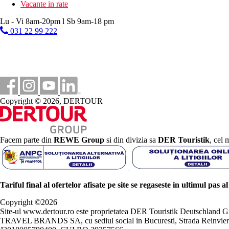
Vacante in rate
Lu - Vi 8am-20pm l Sb 9am-18 pm
031 22 99 222
Copyright © 2026, DERTOUR
Facem parte din
REWE Group
si din divizia sa
DER Touristik
, cel 
Tariful final al ofertelor afisate pe site se regaseste in ultimul pas a
Copyright ©
2026
Site-ul www.dertour.ro este proprietatea DER Touristik Deutschla
TRAVEL BRANDS SA, cu sediul social in Bucuresti, Strada Reinvierii 