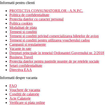
Informatii pentru clienti
PROTECTIA CONSUMATORILOR - A.N.P.C.
Politica de confidentialitate
Protectia datelor cu caracter personal
Politica cookies
Modalitati de plata
Termeni si conditii
Termeni si conditii privind comercializarea biletelor de avion
Termeni si conditii pentru utilizarea voucherului cadou
Campanii si regulamente
Vacante in rate
Drepturi principale in temeiul Ordonantei Guvernului nr. 2/2018
Business Travel
Protectia datelor pentru paginile noastre de pe retelele sociale
Setari confidentialitate
Directiva EAA
Informatii despre vacanta
FAQ
Vouchere de vacanta
Conditii de calatorie
Acte Calatorie
Verificare si plata online