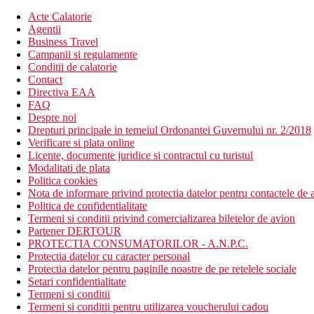
Acte Calatorie
Agentii
Business Travel
Campanii si regulamente
Conditii de calatorie
Contact
Directiva EAA
FAQ
Despre noi
Drepturi principale in temeiul Ordonantei Guvernului nr. 2/2018
Verificare si plata online
Licente, documente juridice si contractul cu turistul
Modalitati de plata
Politica cookies
Nota de informare privind protectia datelor pentru contactele de a
Politica de confidentialitate
Termeni si conditii privind comercializarea biletelor de avion
Partener DERTOUR
PROTECTIA CONSUMATORILOR - A.N.P.C.
Protectia datelor cu caracter personal
Protectia datelor pentru paginile noastre de pe retelele sociale
Setari confidentialitate
Termeni si conditii
Termeni si conditii pentru utilizarea voucherului cadou