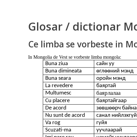
Glosar / dictionar M
Ce limba se vorbeste in M
In Mongolia de Vest se vorbeste limba mongola:
Buna ziua
сайн уу
Buna dimineata
өглөөний мэнд
Buna seara
оройн мэнд
La revedere
баяртай
баярлалаа
Multumesc
Cu placere
баяртайгаар
De acord
зөвшөөрч байна
Nu sunt de acord
санал нийлэхгүй
Va rog
гуйя
Scuzati-ma
уучлаарай