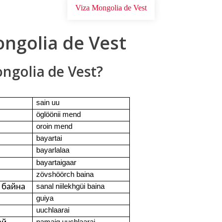
Viza Mongolia de Vest
ongolia de Vest
ongolia de Vest?
sain uu
öglöönii mend
oroin mend
bayartai
bayarlalaa
bayartaigaar
zövshöörch baina
 байна
sanal niilekhgüi baina
guiya
uuchlaarai