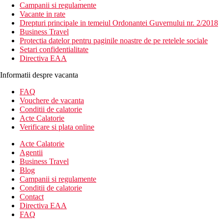
Campanii si regulamente
Vacante in rate
Drepturi principale in temeiul Ordonantei Guvernului nr. 2/2018
Business Travel
Protectia datelor pentru paginile noastre de pe retelele sociale
Setari confidentialitate
Directiva EAA
Informatii despre vacanta
FAQ
Vouchere de vacanta
Conditii de calatorie
Acte Calatorie
Verificare si plata online
Acte Calatorie
Agentii
Business Travel
Blog
Campanii si regulamente
Conditii de calatorie
Contact
Directiva EAA
FAQ