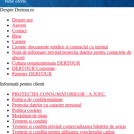
bune oferte.
Despre Dertour.ro
Inscrie-te la
Despre noi
Agentii
newsletter!
Contact
Blog
Cariere
Licente, documente juridice si contractul cu turistul
Nota de informare privind protectia datelor pentru contactele de
afaceri
Cultura organizationala DERTOUR
DERTOUR Corporate
Partener DERTOUR
Informatii pentru clienti
PROTECTIA CONSUMATORILOR - A.N.P.C.
Politica de confidentialitate
Protectia datelor cu caracter personal
Politica cookies
Modalitati de plata
Termeni si conditii
Termeni si conditii privind comercializarea biletelor de avion
Termeni si conditii pentru utilizarea voucherului cadou