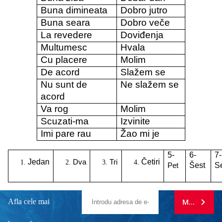
Buna dimineata
Dobro jutro
Buna seara
Dobro veče
La revedere
Doviđenja
Multumesc
Hvala
Cu placere
Molim
De acord
Slažem se
Nu sunt de
Ne slažem se
acord
Va rog
Molim
Scuzati-ma
Izvinite
Imi pare rau
Žao mi je
5-
6-
7-
Jedan
Četiri
Dva
Tri
Šest
S
Pet
Afla cele mai
MA ABONE