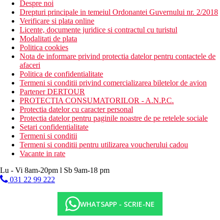
Despre noi
Drepturi principale in temeiul Ordonantei Guvernului nr. 2/2018
Verificare si plata online
Licente, documente juridice si contractul cu turistul
Modalitati de plata
Politica cookies
Nota de informare privind protectia datelor pentru contactele de
afaceri
Politica de confidentialitate
Termeni si conditii privind comercializarea biletelor de avion
Partener DERTOUR
PROTECTIA CONSUMATORILOR - A.N.P.C.
Protectia datelor cu caracter personal
Protectia datelor pentru paginile noastre de pe retelele sociale
Setari confidentialitate
Termeni si conditii
Termeni si conditii pentru utilizarea voucherului cadou
Vacante in rate
Lu - Vi 8am-20pm l Sb 9am-18 pm
031 22 99 222
WHATSAPP - SCRIE-NE