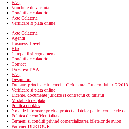
terasa pentru plaja
FAQ
sauna si baie turceasca
Vouchere de vacanta
sala de sport
Conditii de calatorie
parcare/garaj (contra cost)
Acte Calatorie
Verificare si plata online
Descrierea plajei
Mic dejun tip bufet, posibilitatea de a cumpara demipensi
Acte Calatorie
Agentii
Activitati sportive gratuite
Business Travel
muzica/spectacol live
Blog
plaja
Campanii si regulamente
sala de fitness
Conditii de calatorie
Contact
Activitati sportive contra cost
Directiva EAA
masaj
FAQ
sauna
Despre noi
baie turceasca/baie de aburi
Drepturi principale in temeiul Ordonantei Guvernului nr. 2/2018
sporturi nautice pe plaja
Verificare si plata online
Licente, documente juridice si contractul cu turistul
Masa
Modalitati de plata
Mic dejun tip bufet, posibilitatea de a achizitiona demipen
Politica cookies
Nota de informare privind protectia datelor pentru contactele de a
Categoria oficiala
Politica de confidentialitate
5 stele
Termeni si conditii privind comercializarea biletelor de avion
Partener DERTOUR
Nota