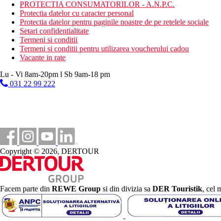
PROTECTIA CONSUMATORILOR - A.N.P.C.
Amploarea si calitatea serviciilor si activitatilor mentionate mai s
Protectia datelor cu caracter personal
Protectia datelor pentru paginile noastre de pe retelele sociale
Caracteristici speciale
Setari confidentialitate
Pretul nu include taxa de turist, care este stabilita prin lege si 
Termeni si conditii
Termeni si conditii pentru utilizarea voucherului cadou
Distanţe
Vacante in rate
Lu - Vi 8am-20pm l Sb 9am-18 pm
1 km
031 22 99 222
Centrul orasului
65 km
Distanta de cel mai apropiat aeroport
70 m
Magazine
Copyright © 2026, DERTOUR
400 m
Distanta pana la plaja
1,5 km
Parc acvatic
Facem parte din
REWE Group
si din divizia sa
DER Touristik
, cel 
450 m
Centru turistic