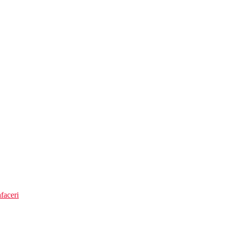
une.
siune.
faceri