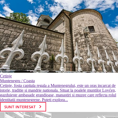
Cetinje
Muntenegru / Coasta
Cetinje, fosta capitala regala a Muntenegrului, este un oras incarcat de
istorie, traditie si mandrie nationala. Situat la poalele muntilor Lovćen,
gazduieste ambasade grandioase, manastiri si muzee care reflecta rolul
identitatii muntenegrene. Puteti explora...
SUNT INTERESAT