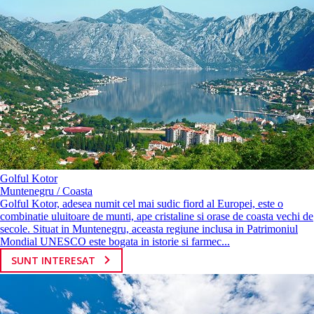
Golful Kotor
Muntenegru / Coasta
Golful Kotor, adesea numit cel mai sudic fiord al Europei, este o
combinatie uluitoare de munti, ape cristaline si orase de coasta vechi de
secole. Situat in Muntenegru, aceasta regiune inclusa in Patrimoniul
Mondial UNESCO este bogata in istorie si farmec...
SUNT INTERESAT