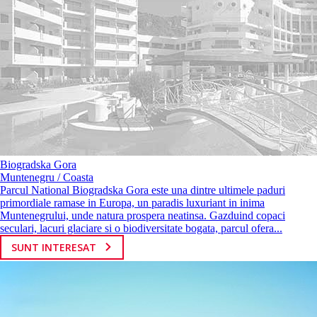
Biogradska Gora
Muntenegru / Coasta
Parcul National Biogradska Gora este una dintre ultimele paduri
primordiale ramase in Europa, un paradis luxuriant in inima
Muntenegrului, unde natura prospera neatinsa. Gazduind copaci
seculari, lacuri glaciare si o biodiversitate bogata, parcul ofera...
SUNT INTERESAT