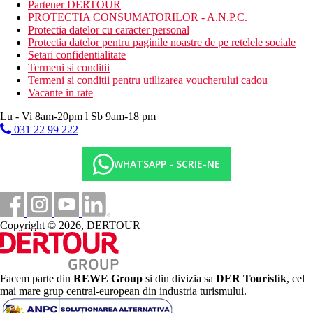
Partener DERTOUR
PROTECTIA CONSUMATORILOR - A.N.P.C.
Protectia datelor cu caracter personal
Protectia datelor pentru paginile noastre de pe retelele sociale
Setari confidentialitate
Termeni si conditii
Termeni si conditii pentru utilizarea voucherului cadou
Vacante in rate
Lu - Vi 8am-20pm l Sb 9am-18 pm
031 22 99 222
WHATSAPP - SCRIE-NE
Copyright © 2026, DERTOUR
Facem parte din
REWE Group
si din divizia sa
DER Touristik
, cel
mai mare grup central-european din industria turismului.