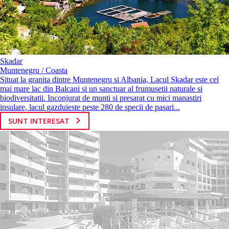
Skadar
Muntenegru / Coasta
Situat la granita dintre Muntenegru si Albania, Lacul Skadar este cel
mai mare lac din Balcani si un sanctuar al frumusetii naturale si
biodiversitatii. Inconjurat de munti si presarat cu mici manastiri
insulare, lacul gazduieste peste 280 de specii de pasari...
SUNT INTERESAT