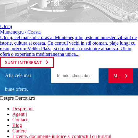
Ulcinj
Muntenegru / Coasta
Ulcinj, cel mai sudic oras al Muntenegrului, este un amestec vibrant de
istorie, cultura si coasta. Cu centrul vechi in stil otoman, plaje lungi cu
nisip, precum Velika Plaža, si o puternica mostenire albaneza, Ulcinj
ofera o experienta mediteraneana unica...
SUNT INTERESAT
Afla cele mai
MA ABONE
bune oferte.
Despre Dertour.ro
Inscrie-te la
Despre noi
Agentii
newsletter!
Contact
Blog
Cariere
Licente, documente juridice si contractul cu turistul