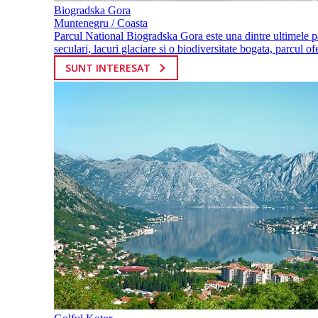
Biogradska Gora
Muntenegru / Coasta
Parcul National Biogradska Gora este una dintre ultimele 
seculari, lacuri glaciare si o biodiversitate bogata, parcul ofe
SUNT INTERESAT