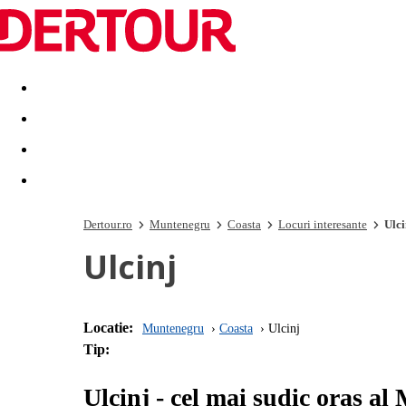
Destinatii
Vacanta perfecta
OFERTE DE NERATAT
Dertour.ro
Muntenegru
Coasta
Locuri interesante
Ulci
Ulcinj
Locatie:
Muntenegru
Coasta
Ulcinj
Tip:
Ulcinj - cel mai sudic oras a