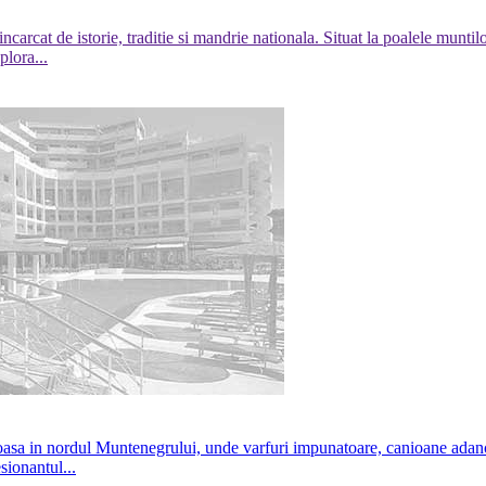
incarcat de istorie, traditie si mandrie nationala. Situat la poalele mun
plora...
sa in nordul Muntenegrului, unde varfuri impunatoare, canioane adanci s
ionantul...