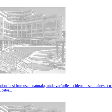
nala si frumusete naturala, unde varfurile accidentate se intalnesc cu m
cator...