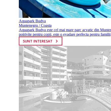
Aquapark Budva
Muntenegru / Coasta
Aquapark Budva este cel mai mare parc acvatic din Munteneg
potrivite pentru copii, este o evadare perfecta pentru familii,
SUNT INTERESAT