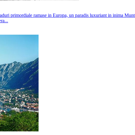
paduri primordiale ramase in Europa, un paradis luxuriant in inima Mun
ra...