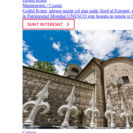
Golful Kotor
Muntenegru / Coasta
Golful Kotor, adesea numit cel mai sudic fiord al Europei, e
in Patrimoniul Mondial UNESCO este bogata in istorie si f
SUNT INTERESAT
Cetinje