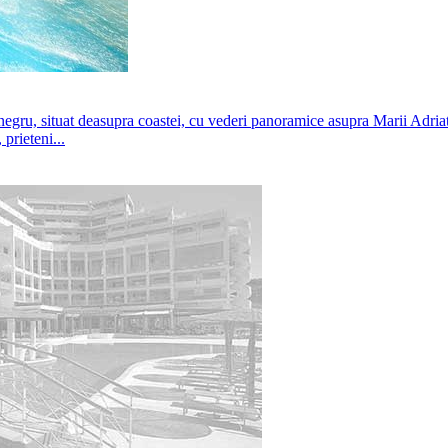
ru, situat deasupra coastei, cu vederi panoramice asupra Marii Adriatic
 prieteni...