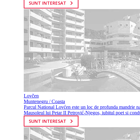
SUNT INTERESAT
Lovčen
Muntenegru / Coasta
Parcul National Lovćen este un loc de profunda mandrie natio
Mausoleul lui Petar II Petrović-Njegos, iubitul poet si condu
SUNT INTERESAT