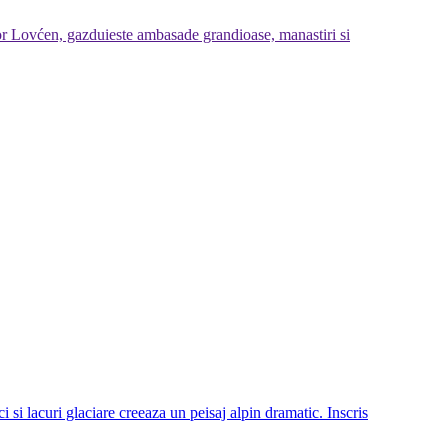
tilor Lovćen, gazduieste ambasade grandioase, manastiri si
i lacuri glaciare creeaza un peisaj alpin dramatic. Inscris