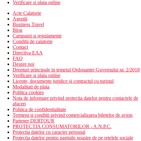
Verificare si plata online
Acte Calatorie
Agentii
Business Travel
Blog
Campanii si regulamente
Conditii de calatorie
Contact
Directiva EAA
FAQ
Despre noi
Drepturi principale in temeiul Ordonantei Guvernului nr. 2/2018
Verificare si plata online
Licente, documente juridice si contractul cu turistul
Modalitati de plata
Politica cookies
Nota de informare privind protectia datelor pentru contactele de
afaceri
Politica de confidentialitate
Termeni si conditii privind comercializarea biletelor de avion
Partener DERTOUR
PROTECTIA CONSUMATORILOR - A.N.P.C.
Protectia datelor cu caracter personal
Protectia datelor pentru paginile noastre de pe retelele sociale