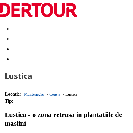
Destinatii
Vacanta perfecta
OFERTE DE NERATAT
Lustica
Locatie:
Muntenegru
Coasta
Lustica
Tip:
Lustica - o zona retrasa in plantatiile de
maslini