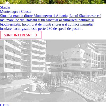
Skadar
Muntenegru / Coasta
Situat la granita dintre Muntenegru si Albania, Lacul Skadar este cel
mai mare lac din Balcani si un sanctuar al frumusetii naturale si
biodiversitatii. Inconjurat de munti si presarat cu mici manastiri
insulare, lacul gazduieste peste 280 de specii de pasari...
SUNT INTERESAT
Ulcinj