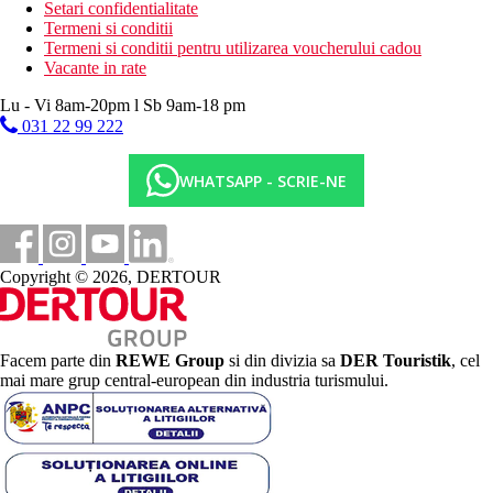
Setari confidentialitate
Termeni si conditii
Termeni si conditii pentru utilizarea voucherului cadou
Vacante in rate
Lu - Vi 8am-20pm l Sb 9am-18 pm
031 22 99 222
WHATSAPP - SCRIE-NE
Copyright © 2026, DERTOUR
Facem parte din
REWE Group
si din divizia sa
DER Touristik
, cel
mai mare grup central-european din industria turismului.