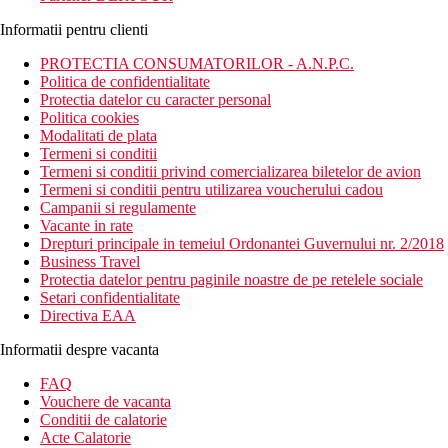
Informatii pentru clienti
PROTECTIA CONSUMATORILOR - A.N.P.C.
Politica de confidentialitate
Protectia datelor cu caracter personal
Politica cookies
Modalitati de plata
Termeni si conditii
Termeni si conditii privind comercializarea biletelor de avion
Termeni si conditii pentru utilizarea voucherului cadou
Campanii si regulamente
Vacante in rate
Drepturi principale in temeiul Ordonantei Guvernului nr. 2/2018
Business Travel
Protectia datelor pentru paginile noastre de pe retelele sociale
Setari confidentialitate
Directiva EAA
Informatii despre vacanta
FAQ
Vouchere de vacanta
Conditii de calatorie
Acte Calatorie