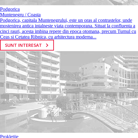
Podgorica
Muntenegru / Coasta
Podgorica, capitala Muntenegrului, este un oras al contrastelor, unde
mostenirea antica intalneste viata contemporana. Situat la confluenta a
cinci rauri, acesta imbina repere din epoca otomana, precum Turnul cu
Ceas si Cetatea Ribnica, cu arhitectura moderna...
SUNT INTERESAT
Prokletije