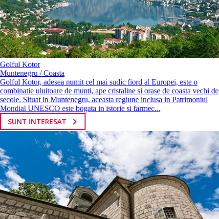
Golful Kotor
Muntenegru / Coasta
Golful Kotor, adesea numit cel mai sudic fiord al Europei, este o
combinatie uluitoare de munti, ape cristaline si orase de coasta vechi de
secole. Situat in Muntenegru, aceasta regiune inclusa in Patrimoniul
Mondial UNESCO este bogata in istorie si farmec...
SUNT INTERESAT