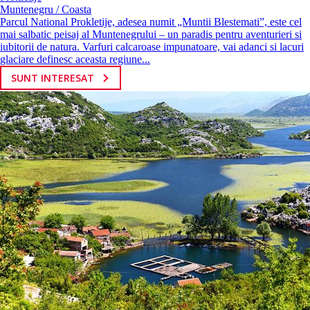
Muntenegru / Coasta
Parcul National Prokletije, adesea numit „Muntii Blestemati”, este cel
mai salbatic peisaj al Muntenegrului – un paradis pentru aventurieri si
iubitorii de natura. Varfuri calcaroase impunatoare, vai adanci si lacuri
glaciare definesc aceasta regiune...
SUNT INTERESAT