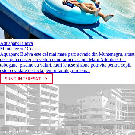
Aquapark Budva
Muntenegru / Coasta
Aquapark Budva este cel mai mare parc acvatic din Muntenegru, situat
deasupra coastei, cu vederi panoramice asupra Marii Adriatice. Cu
tobogane, piscine cu valuri, rauri lenese si zone potrivite pentru copii,
este o evadare perfecta pentru familii, prieteni...
SUNT INTERESAT