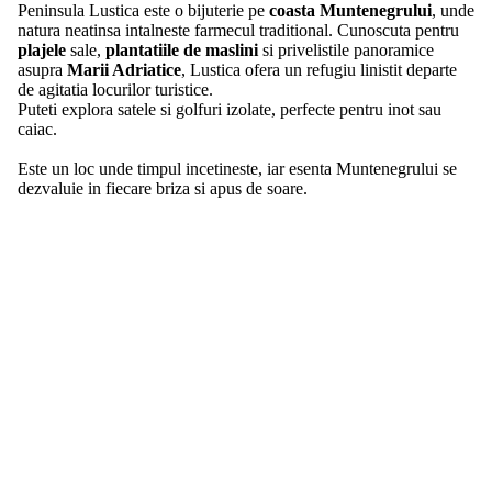
Peninsula Lustica este o bijuterie pe
coasta Muntenegrului
, unde
natura neatinsa intalneste farmecul traditional. Cunoscuta pentru
plajele
sale,
plantatiile de maslini
si privelistile panoramice
asupra
Marii Adriatice
, Lustica ofera un refugiu linistit departe
de agitatia locurilor turistice.
Puteti explora satele si golfuri izolate, perfecte pentru inot sau
caiac.
Este un loc unde timpul incetineste, iar esenta Muntenegrului se
dezvaluie in fiecare briza si apus de soare.