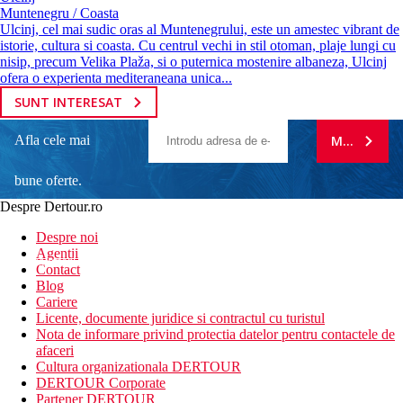
Muntenegru / Coasta
Ulcinj, cel mai sudic oras al Muntenegrului, este un amestec vibrant de
istorie, cultura si coasta. Cu centrul vechi in stil otoman, plaje lungi cu
nisip, precum Velika Plaža, si o puternica mostenire albaneza, Ulcinj
ofera o experienta mediteraneana unica...
SUNT INTERESAT
Afla cele mai
MA ABONE
bune oferte.
Despre Dertour.ro
Inscrie-te la
Despre noi
Agentii
newsletter!
Contact
Blog
Cariere
Licente, documente juridice si contractul cu turistul
Nota de informare privind protectia datelor pentru contactele de
afaceri
Cultura organizationala DERTOUR
DERTOUR Corporate
Partener DERTOUR