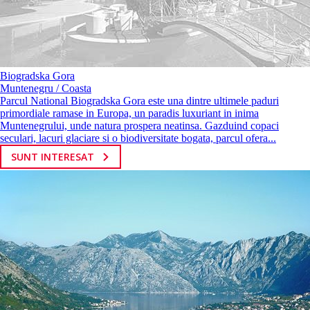
Biogradska Gora
Muntenegru / Coasta
Parcul National Biogradska Gora este una dintre ultimele paduri
primordiale ramase in Europa, un paradis luxuriant in inima
Muntenegrului, unde natura prospera neatinsa. Gazduind copaci
seculari, lacuri glaciare si o biodiversitate bogata, parcul ofera...
SUNT INTERESAT