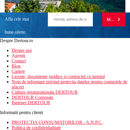
Afla cele mai
MA ABONE
bune oferte.
Despre Dertour.ro
Inscrie-te la
Despre noi
Agentii
newsletter!
Contact
Blog
Cariere
Licente, documente juridice si contractul cu turistul
Nota de informare privind protectia datelor pentru contactele de
afaceri
Cultura organizationala DERTOUR
DERTOUR Corporate
Partener DERTOUR
Informatii pentru clienti
PROTECTIA CONSUMATORILOR - A.N.P.C.
Politica de confidentialitate