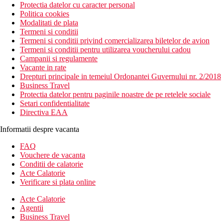
Protectia datelor cu caracter personal
Politica cookies
Modalitati de plata
Termeni si conditii
Termeni si conditii privind comercializarea biletelor de avion
Termeni si conditii pentru utilizarea voucherului cadou
Campanii si regulamente
Vacante in rate
Drepturi principale in temeiul Ordonantei Guvernului nr. 2/2018
Business Travel
Protectia datelor pentru paginile noastre de pe retelele sociale
Setari confidentialitate
Directiva EAA
Informatii despre vacanta
FAQ
Vouchere de vacanta
Conditii de calatorie
Acte Calatorie
Verificare si plata online
Acte Calatorie
Agentii
Business Travel