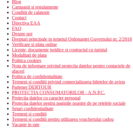
Blog
Campanii si regulamente
Conditii de calatorie
Contact
Directiva EAA
FAQ
Despre noi
Drepturi principale in temeiul Ordonantei Guvernului nr. 2/2018
Verificare si plata online
Licente, documente juridice si contractul cu turistul
Modalitati de plata
Politica cookies
Nota de informare privind protectia datelor pentru contactele de
afaceri
Politica de confidentialitate
Termeni si conditii privind comercializarea biletelor de avion
Partener DERTOUR
PROTECTIA CONSUMATORILOR - A.N.P.C.
Protectia datelor cu caracter personal
Protectia datelor pentru paginile noastre de pe retelele sociale
Setari confidentialitate
Termeni si conditii
Termeni si conditii pentru utilizarea voucherului cadou
Vacante in rate