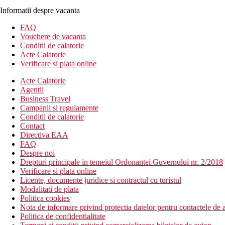
Informatii despre vacanta
FAQ
Vouchere de vacanta
Conditii de calatorie
Acte Calatorie
Verificare si plata online
Acte Calatorie
Agentii
Business Travel
Campanii si regulamente
Conditii de calatorie
Contact
Directiva EAA
FAQ
Despre noi
Drepturi principale in temeiul Ordonantei Guvernului nr. 2/2018
Verificare si plata online
Licente, documente juridice si contractul cu turistul
Modalitati de plata
Politica cookies
Nota de informare privind protectia datelor pentru contactele de a
Politica de confidentialitate