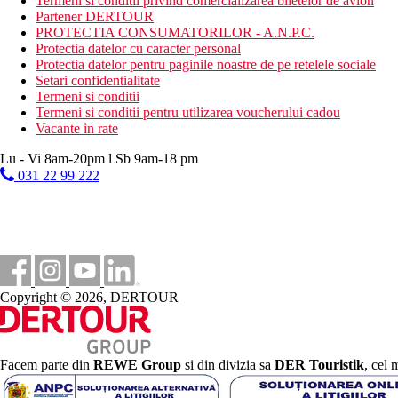
Termeni si conditii privind comercializarea biletelor de avion
Partener DERTOUR
PROTECTIA CONSUMATORILOR - A.N.P.C.
Protectia datelor cu caracter personal
Protectia datelor pentru paginile noastre de pe retelele sociale
Setari confidentialitate
Termeni si conditii
Termeni si conditii pentru utilizarea voucherului cadou
Vacante in rate
Lu - Vi 8am-20pm l Sb 9am-18 pm
031 22 99 222
Copyright © 2026, DERTOUR
Facem parte din
REWE Group
si din divizia sa
DER Touristik
, cel 