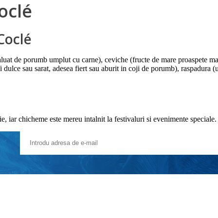
oclé
Coclé
luat de porumb umplut cu carne), ceviche (fructe de mare proaspete mari
 dulce sau sarat, adesea fiert sau aburit in coji de porumb), raspadura (un
, iar chicheme este mereu intalnit la festivaluri si evenimente speciale.