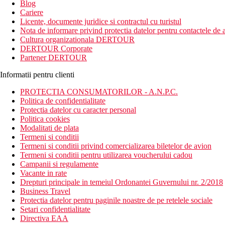
Blog
Cariere
Licente, documente juridice si contractul cu turistul
Nota de informare privind protectia datelor pentru contactele de a
Cultura organizationala DERTOUR
DERTOUR Corporate
Partener DERTOUR
Informatii pentru clienti
PROTECTIA CONSUMATORILOR - A.N.P.C.
Politica de confidentialitate
Protectia datelor cu caracter personal
Politica cookies
Modalitati de plata
Termeni si conditii
Termeni si conditii privind comercializarea biletelor de avion
Termeni si conditii pentru utilizarea voucherului cadou
Campanii si regulamente
Vacante in rate
Drepturi principale in temeiul Ordonantei Guvernului nr. 2/2018
Business Travel
Protectia datelor pentru paginile noastre de pe retelele sociale
Setari confidentialitate
Directiva EAA