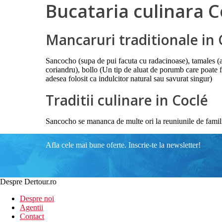
Bucataria culinara C
Mancaruri traditionale in 
Sancocho (supa de pui facuta cu radacinoase), tamales (a
coriandru), bollo (Un tip de aluat de porumb care poate fi
adesea folosit ca indulcitor natural sau savurat singur)
Traditii culinare in Coclé
Sancocho se mananca de multe ori la reuniunile de familie
Afla cele mai bune oferte. Inscrie-te la newsletter!
Despre Dertour.ro
Despre noi
Agentii
Contact