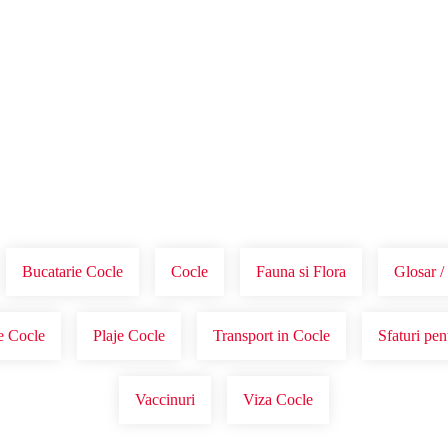
Voucher Cadou
Agentii
Bucatarie Cocle
Cocle
Fauna si Flora
Glosar /
ce Cocle
Plaje Cocle
Transport in Cocle
Sfaturi pen
Vaccinuri
Viza Cocle