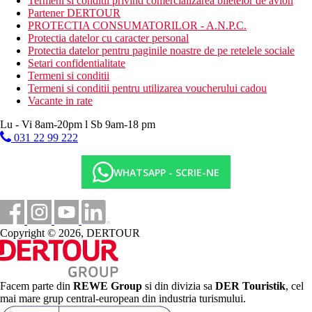
Termeni si conditii privind comercializarea biletelor de avion
Partener DERTOUR
PROTECTIA CONSUMATORILOR - A.N.P.C.
Protectia datelor cu caracter personal
Protectia datelor pentru paginile noastre de pe retelele sociale
Setari confidentialitate
Termeni si conditii
Termeni si conditii pentru utilizarea voucherului cadou
Vacante in rate
Lu - Vi 8am-20pm l Sb 9am-18 pm
031 22 99 222
WHATSAPP - SCRIE-NE
Copyright © 2026, DERTOUR
Facem parte din
REWE Group
si din divizia sa
DER Touristik
, cel
mai mare grup central-european din industria turismului.