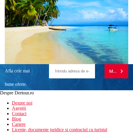
Afla cele mai
MA ABONE
bune oferte.
Despre Dertour.ro
Inscrie-te la
Despre noi
Agentii
newsletter!
Contact
Blog
Cariere
Licente, documente juridice si contractul cu turistul