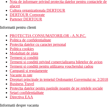
Nota de informare privind protectia datelor pentru contactele de
afaceri
Cultura organizationala DERTOUR
DERTOUR Corporate
Partener DERTOUR
Informatii pentru clienti
PROTECTIA CONSUMATORILOR - A.N.P.C.
Politica de confidentialitate
Protectia datelor cu caracter personal
Politica cookies
Modalitati de plata
Termeni si conditii
Termeni si conditii privind comercializarea biletelor de avion
Termeni si conditii pentru utilizarea voucherului cadou
Campanii si regulamente
Vacante in rate
Drepturi principale in temeiul Ordonantei Guvernului nr. 2/2018
Business Travel
Protectia datelor pentru paginile noastre de pe retelele sociale
Setari confidentialitate
Directiva EAA
Informatii despre vacanta