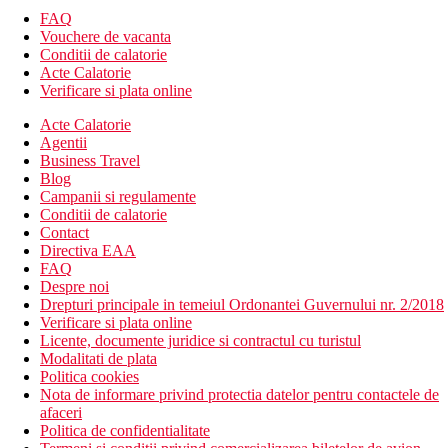
FAQ
Vouchere de vacanta
Conditii de calatorie
Acte Calatorie
Verificare si plata online
Acte Calatorie
Agentii
Business Travel
Blog
Campanii si regulamente
Conditii de calatorie
Contact
Directiva EAA
FAQ
Despre noi
Drepturi principale in temeiul Ordonantei Guvernului nr. 2/2018
Verificare si plata online
Licente, documente juridice si contractul cu turistul
Modalitati de plata
Politica cookies
Nota de informare privind protectia datelor pentru contactele de
afaceri
Politica de confidentialitate