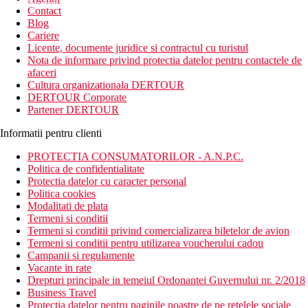
newsletter!
Contact
Blog
Cariere
Licente, documente juridice si contractul cu turistul
Nota de informare privind protectia datelor pentru contactele de
afaceri
Cultura organizationala DERTOUR
DERTOUR Corporate
Partener DERTOUR
Informatii pentru clienti
PROTECTIA CONSUMATORILOR - A.N.P.C.
Politica de confidentialitate
Protectia datelor cu caracter personal
Politica cookies
Modalitati de plata
Termeni si conditii
Termeni si conditii privind comercializarea biletelor de avion
Termeni si conditii pentru utilizarea voucherului cadou
Campanii si regulamente
Vacante in rate
Drepturi principale in temeiul Ordonantei Guvernului nr. 2/2018
Business Travel
Protectia datelor pentru paginile noastre de pe retelele sociale