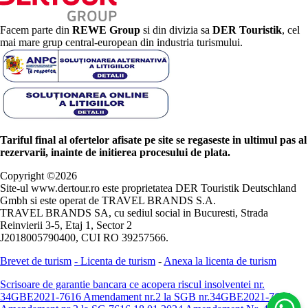
Facem parte din
REWE Group
si din divizia sa
DER Touristik
, cel
mai mare grup central-european din industria turismului.
Tariful final al ofertelor afisate pe site se regaseste in ultimul pas al
rezervarii, inainte de initierea procesului de plata.
Copyright ©
2026
Site-ul www.dertour.ro este proprietatea DER Touristik Deutschland
Gmbh si este operat de TRAVEL BRANDS S.A.
TRAVEL BRANDS SA, cu sediul social in Bucuresti, Strada
Reinvierii 3-5, Etaj 1, Sector 2
J2018005790400, CUI RO 39257566.
Brevet de turism
-
Licenta de turism
-
Anexa la licenta de turism
Scrisoare de garantie bancara ce acopera riscul insolventei nr.
34GBE2021-7616
Amendament nr.2 la SGB nr.34GBE2021-7616