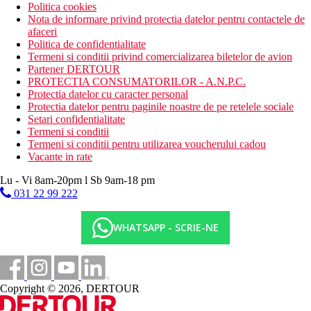
Politica cookies
Nota de informare privind protectia datelor pentru contactele de
afaceri
Politica de confidentialitate
Termeni si conditii privind comercializarea biletelor de avion
Partener DERTOUR
PROTECTIA CONSUMATORILOR - A.N.P.C.
Protectia datelor cu caracter personal
Protectia datelor pentru paginile noastre de pe retelele sociale
Setari confidentialitate
Termeni si conditii
Termeni si conditii pentru utilizarea voucherului cadou
Vacante in rate
Lu - Vi 8am-20pm l Sb 9am-18 pm
031 22 99 222
WHATSAPP - SCRIE-NE
Copyright © 2026, DERTOUR