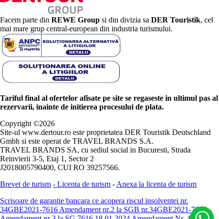
Facem parte din
REWE Group
si din divizia sa
DER Touristik
, cel
mai mare grup central-european din industria turismului.
Tariful final al ofertelor afisate pe site se regaseste in ultimul pas al
rezervarii, inainte de initierea procesului de plata.
Copyright ©
2026
Site-ul www.dertour.ro este proprietatea DER Touristik Deutschland
Gmbh si este operat de TRAVEL BRANDS S.A.
TRAVEL BRANDS SA, cu sediul social in Bucuresti, Strada
Reinvierii 3-5, Etaj 1, Sector 2
J2018005790400, CUI RO 39257566.
Brevet de turism
-
Licenta de turism
-
Anexa la licenta de turism
Scrisoare de garantie bancara ce acopera riscul insolventei nr.
34GBE2021-7616
Amendament nr.2 la SGB nr.34GBE2021-7616
Amendament nr 3 la SG 7616 18.01.2024
Amendament Nr. 4 -