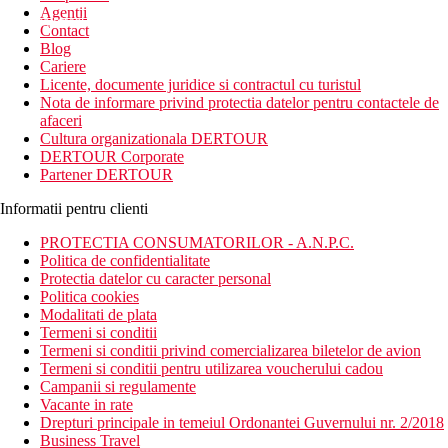
Agentii
newsletter!
Contact
Blog
Cariere
Licente, documente juridice si contractul cu turistul
Nota de informare privind protectia datelor pentru contactele de
afaceri
Cultura organizationala DERTOUR
DERTOUR Corporate
Partener DERTOUR
Informatii pentru clienti
PROTECTIA CONSUMATORILOR - A.N.P.C.
Politica de confidentialitate
Protectia datelor cu caracter personal
Politica cookies
Modalitati de plata
Termeni si conditii
Termeni si conditii privind comercializarea biletelor de avion
Termeni si conditii pentru utilizarea voucherului cadou
Campanii si regulamente
Vacante in rate
Drepturi principale in temeiul Ordonantei Guvernului nr. 2/2018
Business Travel