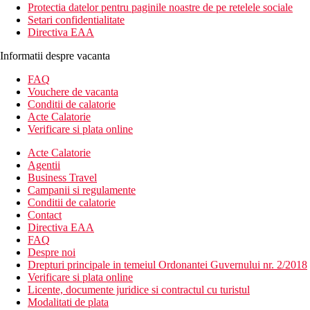
Protectia datelor pentru paginile noastre de pe retelele sociale
Setari confidentialitate
Directiva EAA
Informatii despre vacanta
FAQ
Vouchere de vacanta
Conditii de calatorie
Acte Calatorie
Verificare si plata online
Acte Calatorie
Agentii
Business Travel
Campanii si regulamente
Conditii de calatorie
Contact
Directiva EAA
FAQ
Despre noi
Drepturi principale in temeiul Ordonantei Guvernului nr. 2/2018
Verificare si plata online
Licente, documente juridice si contractul cu turistul
Modalitati de plata